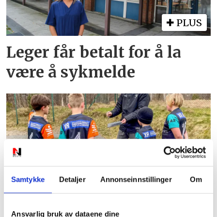
PLUS
Leger får betalt for å la
være å sykmelde
PLUS
Samtykke
Detaljer
Annonseinnstillinger
Om
NFF advarer etter Høllen
Ansvarlig bruk av dataene dine