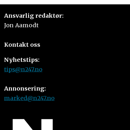
Ansvarlig redaktør:
Jon Aamodt
Kontakt oss
Nyhetstips:
tips@n247.no
Annonsering:
marked@n247.no