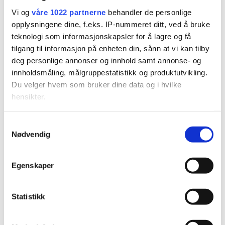
FK-boikotten: Kan miste
Vi og
våre 1022 partnerne
behandler de personlige
plassen i serien
opplysningene dine, f.eks. IP-nummeret ditt, ved å bruke
teknologi som informasjonskapsler for å lagre og få
tilgang til informasjon på enheten din, sånn at vi kan tilby
deg personlige annonser og innhold samt annonse- og
innholdsmåling, målgruppestatistikk og produktutvikling.
Du velger hvem som bruker dine data og i hvilke
hensikter.
Hvis du gir oss lov, vil vi også gjerne:
Samtykkevalg
PLUS
Nødvendig
Innhente informasjon om den geografiske
beliggenheten din, som kan være nøyaktig innenfor
Det er ikke bare burgerne
flere meter
Egenskaper
Identifisere enheten din ved å aktivt skanne den for
som får oppmerksomhet:
bestemte karakteristikker (fingeravtrykk)
– Er jo ganske søt da
Statistikk
Under
mer info
kan du lese om hvordan dine personlige
data behandles og hvordan du kan velge hvordan de skal
brukes. Du kan hele tiden endre eller trekke tilbake ditt