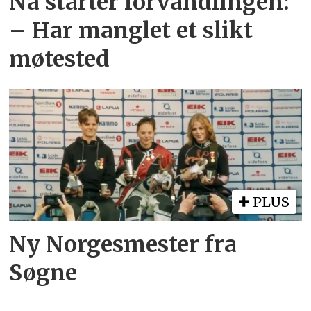
Nå starter forvandlingen:
– Har manglet et slikt
møtested
PLUS
Ny Norgesmester fra
Søgne