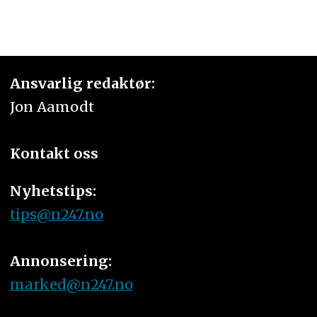
Ansvarlig redaktør:
Jon Aamodt
Kontakt oss
Nyhetstips:
tips@n247.no
Annonsering:
marked@n247.no