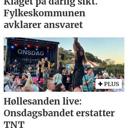
Klaget på dårlig sikt.
Fylkeskommunen
avklarer ansvaret
PLUS
Høllesanden live:
Onsdagsbandet erstatter
TNT