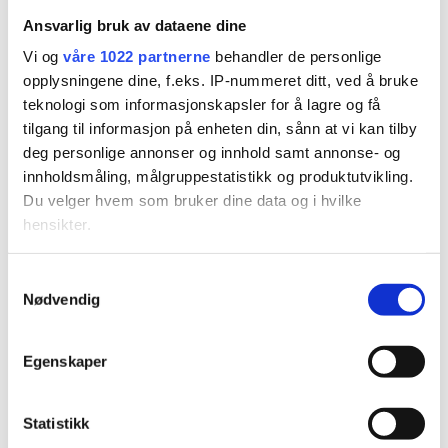
Beste kvinnelige skytter i
Ansvarlig bruk av dataene dine
Vi og
våre 1022 partnerne
behandler de personlige
feltfinalen
opplysningene dine, f.eks. IP-nummeret ditt, ved å bruke
teknologi som informasjonskapsler for å lagre og få
tilgang til informasjon på enheten din, sånn at vi kan tilby
deg personlige annonser og innhold samt annonse- og
innholdsmåling, målgruppestatistikk og produktutvikling.
Du velger hvem som bruker dine data og i hvilke
hensikter.
Hvis du gir oss lov, vil vi også gjerne:
PLUS
Samtykkevalg
Nødvendig
Innhente informasjon om den geografiske
beliggenheten din, som kan være nøyaktig innenfor
Leger får betalt for å la
flere meter
Egenskaper
være å sykmelde
Identifisere enheten din ved å aktivt skanne den for
bestemte karakteristikker (fingeravtrykk)
Statistikk
Under
mer info
kan du lese om hvordan dine personlige
data behandles og hvordan du kan velge hvordan de skal