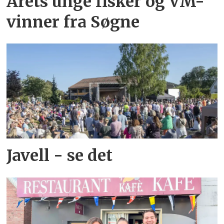
Årets unge fisker og VM-
vinner fra Søgne
Javell - se det