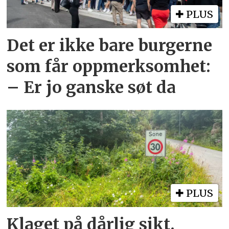
PLUS
Det er ikke bare burgerne
som får oppmerksomhet:
– Er jo ganske søt da
PLUS
Klaget på dårlig sikt.