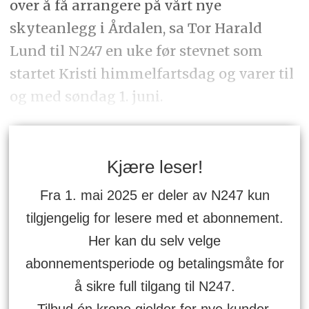
over å få arrangere på vårt nye
skyteanlegg i Årdalen, sa Tor Harald
Lund til N247 en uke før stevnet som
startet Kristi himmelfartsdag og varer til
og med søndag 1. juni.
Kjære leser!
Fra 1. mai 2025 er deler av N247 kun
tilgjengelig for lesere med et abonnement.
Her kan du selv velge
abonnementsperiode og betalingsmåte for
å sikre full tilgang til N247.
Tilbud én krone gjelder for nye kunder.