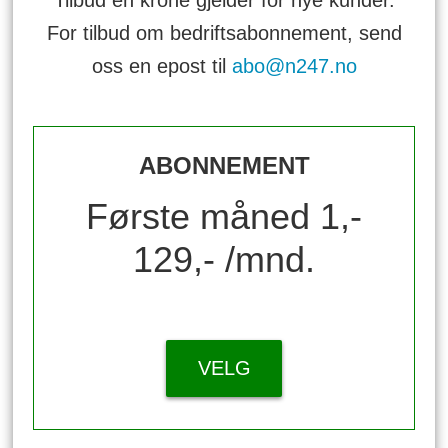
For tilbud om bedriftsabonnement, send
oss en epost til
abo@n247.no
ABONNEMENT
Første måned 1,-
129,- /mnd.
VELG