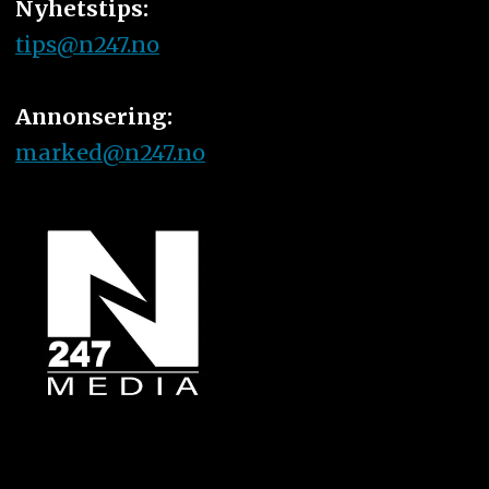
Nyhetstips:
tips@n247.no
Annonsering:
marked@n247.no