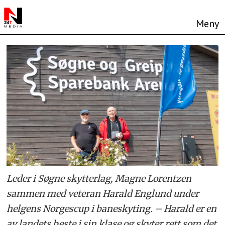
Leder i Søgne skytterlag, Magne Lorentzen
sammen med veteran Harald Englund under
helgens Norgescup i baneskyting. – Harald er en
av landets beste i sin klase og skyter rett som det