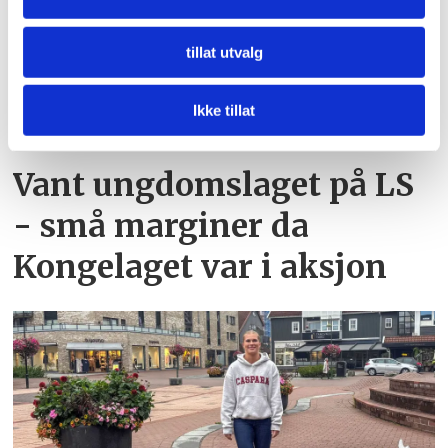
mediefunksjoner og for å analysere trafikken vår. Vi deler
dessuten informasjon om hvordan du bruker nettstedet
tillat utvalg
vårt, med partnerne våre innen sosiale medier,
annonsering og analysearbeid, som kan kombinere den
med annen informasjon du har gjort tilgjengelig for dem,
Ikke tillat
PLUS
eller som de har samlet inn gjennom din bruk av
tjenestene deres.
Vant ungdomslaget på LS
- små marginer da
Kongelaget var i aksjon