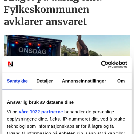
Fylkeskommunen
avklarer ansvaret
Samtykke
Detaljer
Annonseinnstillinger
Om
PLUS
Høllesanden live:
Ansvarlig bruk av dataene dine
Onsdagsbandet erstatter
Vi og
våre 1022 partnerne
behandler de personlige
opplysningene dine, f.eks. IP-nummeret ditt, ved å bruke
TNT
teknologi som informasjonskapsler for å lagre og få
tilgang til informasjon på enheten din, sånn at vi kan tilby