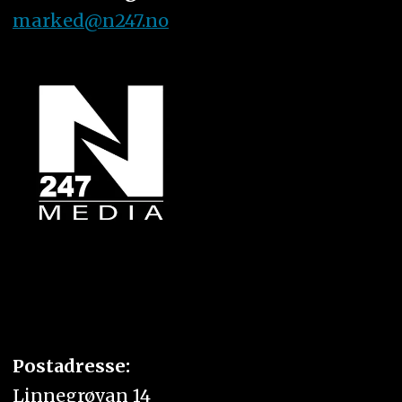
marked@n247.no
Postadresse:
Linnegrøvan 14