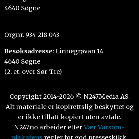
4640 Søgne
Orgnr. 934 218 043
Besøksadresse:
Linnegrøvan 14
4640 Søgne
(2. et. over Sør-Tre)
Copyright 2014-2026 © N247Media AS.
Alt materiale er kopirettslig beskyttet og
er ikke tillatt kopiert uten avtale.
N247.no arbeider etter
Vær Varsom-
plakatens
regler for god presseskikk.