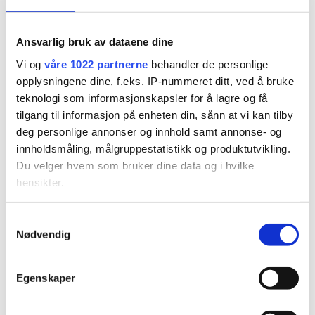
Publikum koste seg på
Søgne Live rockfest
Ansvarlig bruk av dataene dine
Vi og
våre 1022 partnerne
behandler de personlige
opplysningene dine, f.eks. IP-nummeret ditt, ved å bruke
teknologi som informasjonskapsler for å lagre og få
tilgang til informasjon på enheten din, sånn at vi kan tilby
deg personlige annonser og innhold samt annonse- og
innholdsmåling, målgruppestatistikk og produktutvikling.
Du velger hvem som bruker dine data og i hvilke
hensikter.
Hvis du gir oss lov, vil vi også gjerne:
«Ser frem til å følge
Samtykkevalg
Nødvendig
Innhente informasjon om den geografiske
juniorskytteren videre»
beliggenheten din, som kan være nøyaktig innenfor
flere meter
Egenskaper
Identifisere enheten din ved å aktivt skanne den for
bestemte karakteristikker (fingeravtrykk)