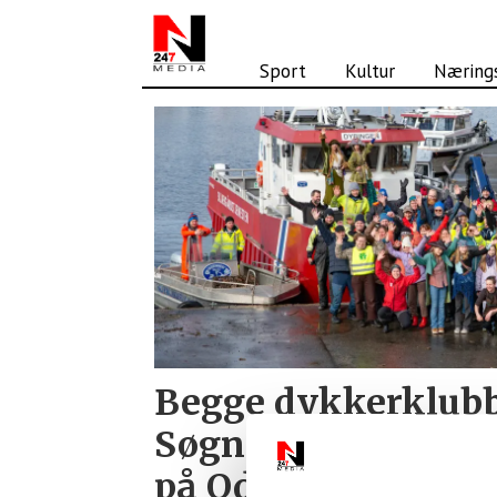
Sport
Kultur
Nærings
Tag:
åros
dykkerklubb
Begge dykkerklubb
Søgne deltok i Vå
på Odderøya