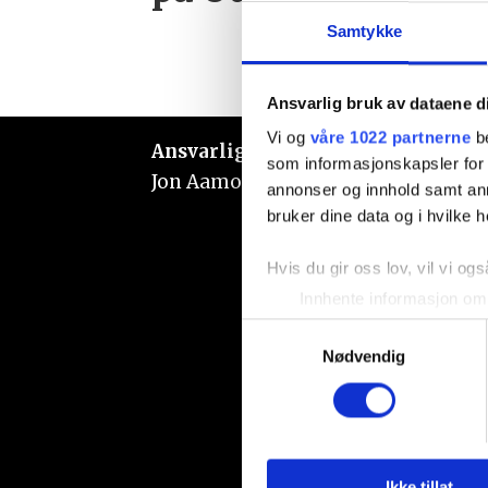
Samtykke
Ansvarlig bruk av dataene d
Vi og
våre 1022 partnerne
be
Ansvarlig redaktør:
som informasjonskapsler for å
Jon Aamodt
annonser og innhold samt an
bruker dine data og i hvilke h
Hvis du gir oss lov, vil vi ogs
Innhente informasjon om 
Identifisere enheten din 
Samtykkevalg
Under
mer info
kan du lese 
Nødvendig
Du kan hele tiden endre eller
Vi bruker informasjonskapsler
analysere trafikken vår. Vi 
sosiale medier, annonsering 
Ikke tillat