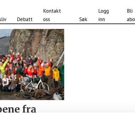
Kontakt
Logg
Bli
liv
Debatt
oss
Søk
inn
abo
ene fra
rryddedagen