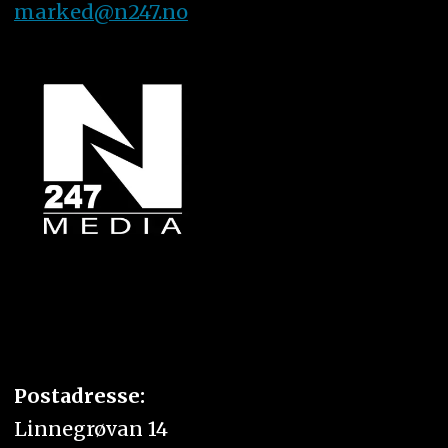
marked@n247.no
Postadresse:
Linnegrøvan 14