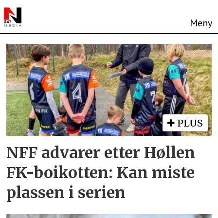
Tag:
barnefotball
PLUS
NFF advarer etter Høllen
FK-boikotten: Kan miste
plassen i serien