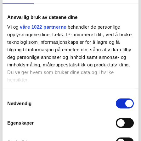
stilling i betent sak –
nådde Nytt på Nytt på
Ansvarlig bruk av dataene dine
Vi og
våre 1022 partnerne
behandler de personlige
NRK
opplysningene dine, f.eks. IP-nummeret ditt, ved å bruke
teknologi som informasjonskapsler for å lagre og få
tilgang til informasjon på enheten din, sånn at vi kan tilby
deg personlige annonser og innhold samt annonse- og
innholdsmåling, målgruppestatistikk og produktutvikling.
Du velger hvem som bruker dine data og i hvilke
hensikter.
Hvis du gir oss lov, vil vi også gjerne:
PLUS
Samtykkevalg
Nødvendig
Innhente informasjon om den geografiske
beliggenheten din, som kan være nøyaktig innenfor
Flere klubber boikotter
flere meter
Egenskaper
Høllen FK – slik stiller
Identifisere enheten din ved å aktivt skanne den for
bestemte karakteristikker (fingeravtrykk)