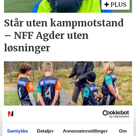
PLUS
Står uten kampmotstand
– NFF Agder uten
løsninger
PLUS
Søgne FK bedt om å ta
Samtykke
Detaljer
Annonseinnstillinger
Om