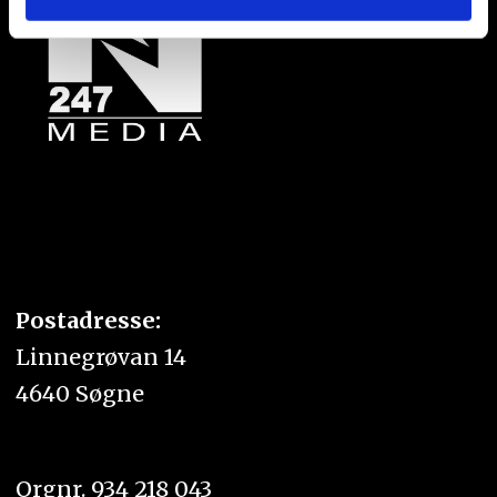
eller som de har samlet inn gjennom din bruk av
tjenestene deres.
Postadresse:
Linnegrøvan 14
4640 Søgne
Orgnr. 934 218 043