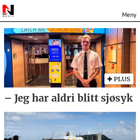
Tag:
color
line
PLUS
– Jeg har aldri blitt sjøsyk