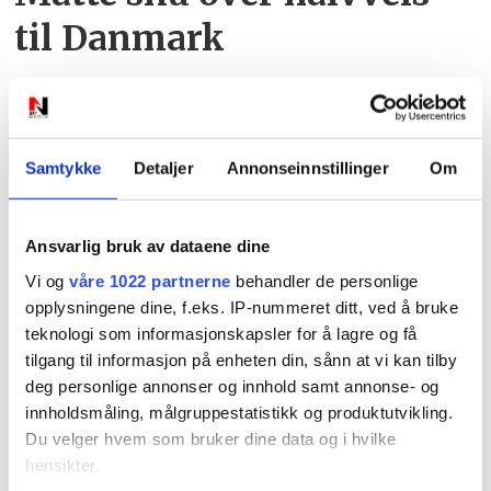
til Danmark
Samtykke
Detaljer
Annonseinnstillinger
Om
Ansvarlig bruk av dataene dine
Vi og
våre 1022 partnerne
behandler de personlige
opplysningene dine, f.eks. IP-nummeret ditt, ved å bruke
Color Line avlyser
teknologi som informasjonskapsler for å lagre og få
tilgang til informasjon på enheten din, sånn at vi kan tilby
seilinger
deg personlige annonser og innhold samt annonse- og
innholdsmåling, målgruppestatistikk og produktutvikling.
Du velger hvem som bruker dine data og i hvilke
hensikter.