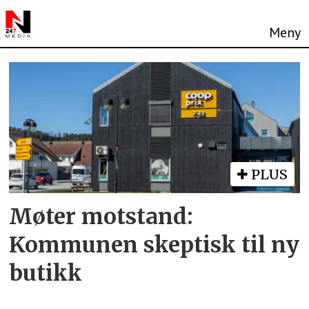
Tag:
coop
eiendom
PLUS
Møter motstand:
Kommunen skeptisk til ny
butikk