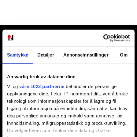
Ansvarlig redaktør:
Jon Aamodt
Samtykke
Detaljer
Annonseinnstillinger
Om
Kontakt oss
Ansvarlig bruk av dataene dine
Nyhetstips:
Vi og
våre 1022 partnerne
behandler de personlige
tips@n247.no
opplysningene dine, f.eks. IP-nummeret ditt, ved å bruke
teknologi som informasjonskapsler for å lagre og få
tilgang til informasjon på enheten din, sånn at vi kan tilby
Annonsering:
deg personlige annonser og innhold samt annonse- og
marked@n247.no
innholdsmåling, målgruppestatistikk og produktutvikling.
Du velger hvem som bruker dine data og i hvilke