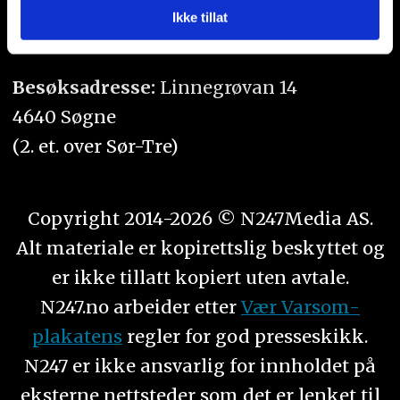
med annen informasjon du har gjort tilgjengelig for dem,
Ikke tillat
Orgnr. 934 218 043
eller som de har samlet inn gjennom din bruk av
tjenestene deres.
Besøksadresse:
Linnegrøvan 14
4640 Søgne
(2. et. over Sør-Tre)
Copyright 2014-2026 © N247Media AS.
Alt materiale er kopirettslig beskyttet og
er ikke tillatt kopiert uten avtale.
N247.no arbeider etter
Vær Varsom-
plakatens
regler for god presseskikk.
N247 er ikke ansvarlig for innholdet på
eksterne nettsteder som det er lenket til