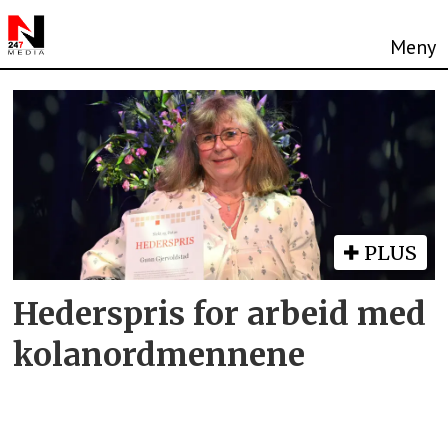
Tag:
gunn
gjervoldstad
PLUS
Hederspris for arbeid med
kolanordmennene