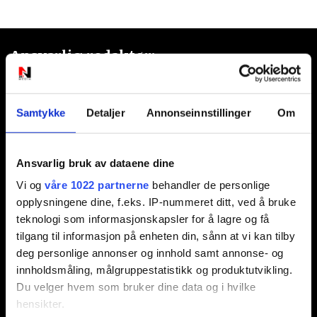
Ansvarlig redaktør:
Jon Aamodt
Samtykke
Detaljer
Annonseinnstillinger
Om
Kontakt oss
Nyhetstips:
Ansvarlig bruk av dataene dine
tips@n247.no
Vi og
våre 1022 partnerne
behandler de personlige
opplysningene dine, f.eks. IP-nummeret ditt, ved å bruke
teknologi som informasjonskapsler for å lagre og få
Annonsering:
tilgang til informasjon på enheten din, sånn at vi kan tilby
deg personlige annonser og innhold samt annonse- og
marked@n247.no
innholdsmåling, målgruppestatistikk og produktutvikling.
Du velger hvem som bruker dine data og i hvilke
hensikter.