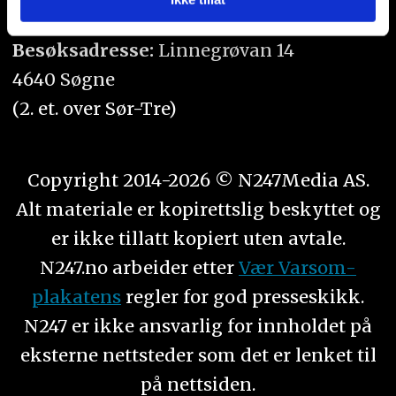
Orgnr. 934 218 043
eller som de har samlet inn gjennom din bruk av
tjenestene deres.
Besøksadresse:
Linnegrøvan 14
4640 Søgne
(2. et. over Sør-Tre)
Copyright 2014-2026 © N247Media AS.
Alt materiale er kopirettslig beskyttet og
er ikke tillatt kopiert uten avtale.
N247.no arbeider etter
Vær Varsom-
plakatens
regler for god presseskikk.
N247 er ikke ansvarlig for innholdet på
eksterne nettsteder som det er lenket til
på nettsiden.