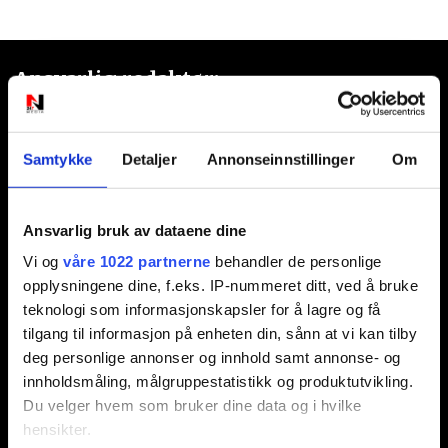
Ansvarlig redaktør:
Jon Aamodt
Samtykke
Detaljer
Annonseinnstillinger
Om
Kontakt oss
Nyhetstips:
Ansvarlig bruk av dataene dine
tips@n247.no
Vi og
våre 1022 partnerne
behandler de personlige
opplysningene dine, f.eks. IP-nummeret ditt, ved å bruke
teknologi som informasjonskapsler for å lagre og få
Annonsering:
tilgang til informasjon på enheten din, sånn at vi kan tilby
deg personlige annonser og innhold samt annonse- og
marked@n247.no
innholdsmåling, målgruppestatistikk og produktutvikling.
Du velger hvem som bruker dine data og i hvilke
hensikter.