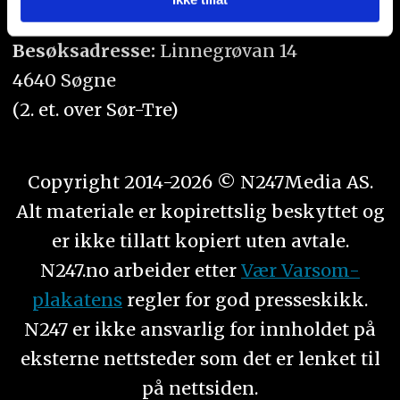
Orgnr. 934 218 043
eller som de har samlet inn gjennom din bruk av
tjenestene deres.
Besøksadresse:
Linnegrøvan 14
4640 Søgne
(2. et. over Sør-Tre)
Copyright 2014-2026 © N247Media AS.
Alt materiale er kopirettslig beskyttet og
er ikke tillatt kopiert uten avtale.
N247.no arbeider etter
Vær Varsom-
plakatens
regler for god presseskikk.
N247 er ikke ansvarlig for innholdet på
eksterne nettsteder som det er lenket til
på nettsiden.