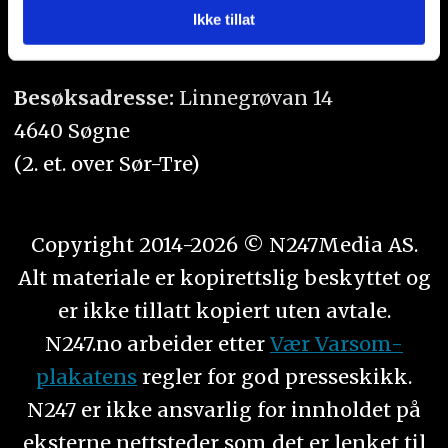
med annen informasjon du har gjort tilgjengelig for dem,
Ikke tillat
Orgnr. 934 218 043
eller som de har samlet inn gjennom din bruk av
tjenestene deres.
Besøksadresse:
Linnegrøvan 14
4640 Søgne
(2. et. over Sør-Tre)
Copyright 2014-2026 © N247Media AS.
Alt materiale er kopirettslig beskyttet og
er ikke tillatt kopiert uten avtale.
N247.no arbeider etter
Vær Varsom-
plakatens
regler for god presseskikk.
N247 er ikke ansvarlig for innholdet på
eksterne nettsteder som det er lenket til