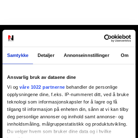
Ansvarlig redaktør:
Jon Aamodt
Samtykke
Detaljer
Annonseinnstillinger
Om
Kontakt oss
Ansvarlig bruk av dataene dine
Nyhetstips:
Vi og
våre 1022 partnerne
behandler de personlige
tips@n247.no
opplysningene dine, f.eks. IP-nummeret ditt, ved å bruke
teknologi som informasjonskapsler for å lagre og få
tilgang til informasjon på enheten din, sånn at vi kan tilby
Annonsering:
deg personlige annonser og innhold samt annonse- og
marked@n247.no
innholdsmåling, målgruppestatistikk og produktutvikling.
Du velger hvem som bruker dine data og i hvilke