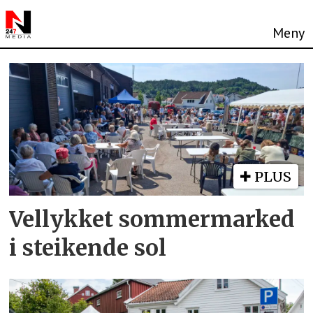
Tag:
lunde
vel
PLUS
Vellykket sommermarked
i steikende sol