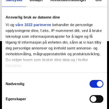
sommermarked
Ansvarlig bruk av dataene dine
Vi og
våre 1022 partnerne
behandler de personlige
opplysningene dine, f.eks. IP-nummeret ditt, ved å bruke
teknologi som informasjonskapsler for å lagre og få
tilgang til informasjon på enheten din, sånn at vi kan tilby
deg personlige annonser og innhold samt annonse- og
Ansvarlig redaktør:
innholdsmåling, målgruppestatistikk og produktutvikling.
Jon Aamodt
Du velger hvem som bruker dine data og i hvilke
hensikter.
Kontakt oss
Hvis du gir oss lov, vil vi også gjerne:
Samtykkevalg
Nødvendig
Innhente informasjon om den geografiske
Nyhetstips:
beliggenheten din, som kan være nøyaktig innenfor
tips@n247.no
flere meter
Egenskaper
Identifisere enheten din ved å aktivt skanne den for
bestemte karakteristikker (fingeravtrykk)