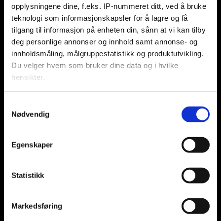
Jon Aamodt
opplysningene dine, f.eks. IP-nummeret ditt, ved å bruke
teknologi som informasjonskapsler for å lagre og få
tilgang til informasjon på enheten din, sånn at vi kan tilby
Kontakt oss
deg personlige annonser og innhold samt annonse- og
innholdsmåling, målgruppestatistikk og produktutvikling.
Nyhetstips:
Du velger hvem som bruker dine data og i hvilke
hensikter.
tips@n247.no
Hvis du gir oss lov, vil vi også gjerne:
Samtykkevalg
Annonsering:
Nødvendig
Innhente informasjon om den geografiske
beliggenheten din, som kan være nøyaktig innenfor
marked@n247.no
flere meter
Egenskaper
Identifisere enheten din ved å aktivt skanne den for
bestemte karakteristikker (fingeravtrykk)
Statistikk
Under
mer info
kan du lese om hvordan dine personlige
data behandles og hvordan du kan velge hvordan de skal
brukes. Du kan hele tiden endre eller trekke tilbake ditt
Markedsføring
samtykke fra erklæringen om informasjonskapsler.