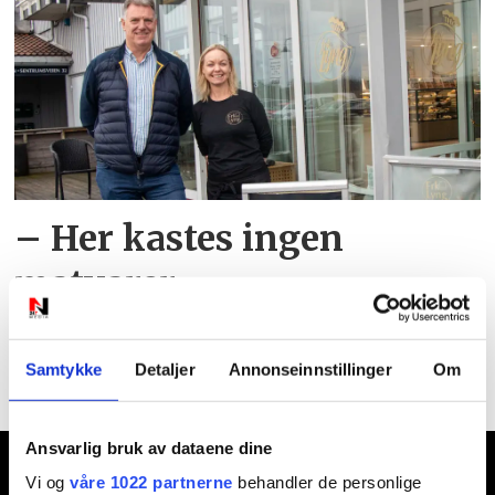
– Her kastes ingen
matvarer
Samtykke
Detaljer
Annonseinnstillinger
Om
Ansvarlig bruk av dataene dine
Ansvarlig redaktør:
Vi og
våre 1022 partnerne
behandler de personlige