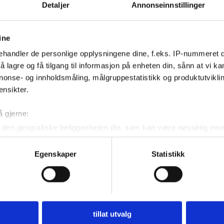
Detaljer
Annonseinnstillinger
ine
Kontakt oss
handler de personlige opplysningene dine, f.eks. IP-nummeret di
 lagre og få tilgang til informasjon på enheten din, sånn at vi ka
Nyhetstips:
nonse- og innholdsmåling, målgruppestatistikk og produktutvikl
tips@n247.no
ensikter.
å gjerne:
Annonsering:
den geografiske beliggenheten din, som kan være nøyaktig innen
marked@n247.no
ved å aktivt skanne den for bestemte karakteristikker (fingeravtr
om hvordan dine personlige data behandles og hvordan du kan v
Egenskaper
Statistikk
 trekke tilbake ditt samtykke fra erklæringen om informasjonskap
Pos
 for å gi innhold og annonser et personlig preg, for å levere sos
Lin
deler dessuten informasjon om hvordan du bruker nettstedet vårt,
464
og analysearbeid, som kan kombinere den med annen informasjon d
tillat utvalg