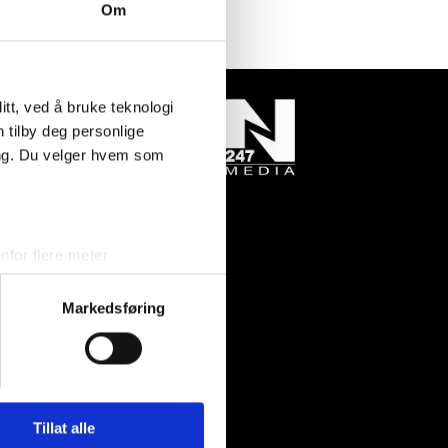
Om
tt, ved å bruke teknologi
n tilby deg personlige
ing. Du velger hvem som
for flere meter
ykk)
elge hvordan de skal brukes.
Markedsføring
sler.
tadresse:
iale mediefunksjoner og for å
negrøvan 14
 med partnerne våre innen
0 Søgne
u har gjort tilgjengelig for
Tillat alle