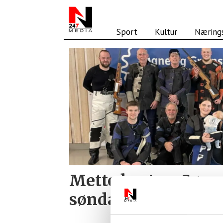
Sport
Kultur
Nærings
Tag:
søgne-
skytterne
Mette best av Søgn
søndag