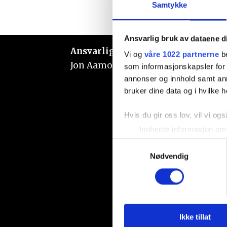
Samtykke
Ansvarlig bruk av dataene d
Ansvarlig redaktør:
Vi og
våre 1022 partnerne
be
Jon Aamodt
som informasjonskapsler for å
annonser og innhold samt an
bruker dine data og i hvilke h
Hvis du gir oss lov, vil vi ogs
Innhente informasjon om 
Identifisere enheten din 
Samtykkevalg
Under
mer info
kan du lese 
Nødvendig
Du kan hele tiden endre eller
Vi bruker informasjonskapsler
analysere trafikken vår. Vi 
sosiale medier, annonsering 
Ikke tillat