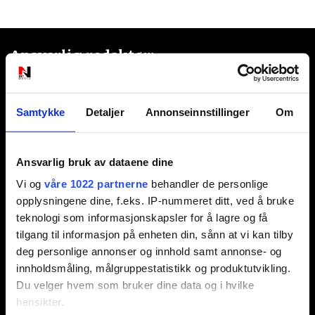
Ansvarlig redaktør:
Jon Aamodt
Samtykke
Detaljer
Annonseinnstillinger
Om
Kontakt oss
Nyhetstips:
Ansvarlig bruk av dataene dine
tips@n247.no
Vi og
våre 1022 partnerne
behandler de personlige
opplysningene dine, f.eks. IP-nummeret ditt, ved å bruke
teknologi som informasjonskapsler for å lagre og få
Annonsering:
tilgang til informasjon på enheten din, sånn at vi kan tilby
deg personlige annonser og innhold samt annonse- og
marked@n247.no
innholdsmåling, målgruppestatistikk og produktutvikling.
Du velger hvem som bruker dine data og i hvilke
hensikter.