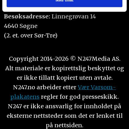
Orgnr. 934 218 043
eller som de har samlet inn gjennom din bruk av
tjenestene deres.
Besøksadresse:
Linnegrøvan 14
4640 Søgne
(2. et. over Sør-Tre)
Copyright 2014-2026 © N247Media AS.
Alt materiale er kopirettslig beskyttet og
er ikke tillatt kopiert uten avtale.
N247.no arbeider etter
Vær Varsom-
plakatens
regler for god presseskikk.
N247 er ikke ansvarlig for innholdet på
eksterne nettsteder som det er lenket til
på nettsiden.