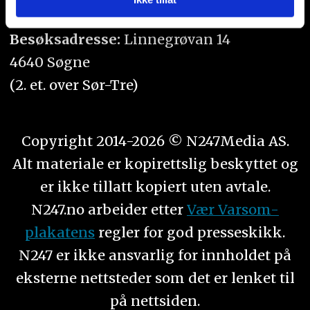
Orgnr. 934 218 043
eller som de har samlet inn gjennom din bruk av
tjenestene deres.
Besøksadresse:
Linnegrøvan 14
4640 Søgne
(2. et. over Sør-Tre)
Copyright 2014-2026 © N247Media AS.
Alt materiale er kopirettslig beskyttet og
er ikke tillatt kopiert uten avtale.
N247.no arbeider etter
Vær Varsom-
plakatens
regler for god presseskikk.
N247 er ikke ansvarlig for innholdet på
eksterne nettsteder som det er lenket til
på nettsiden.