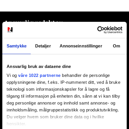
Ansvarlig redaktør:
Jon Aamodt
Samtykke
Detaljer
Annonseinnstillinger
Om
Kontakt oss
Nyhetstips:
Ansvarlig bruk av dataene dine
tips@n247.no
Vi og
våre 1022 partnerne
behandler de personlige
opplysningene dine, f.eks. IP-nummeret ditt, ved å bruke
teknologi som informasjonskapsler for å lagre og få
Annonsering:
tilgang til informasjon på enheten din, sånn at vi kan tilby
deg personlige annonser og innhold samt annonse- og
marked@n247.no
innholdsmåling, målgruppestatistikk og produktutvikling.
Du velger hvem som bruker dine data og i hvilke
hensikter.