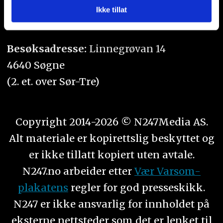
med annen informasjon du har gjort tilgjengelig for dem,
Ikke tillat
Orgnr. 934 218 043
eller som de har samlet inn gjennom din bruk av
tjenestene deres.
Besøksadresse:
Linnegrøvan 14
4640 Søgne
(2. et. over Sør-Tre)
Copyright 2014-2026 © N247Media AS.
Alt materiale er kopirettslig beskyttet og
er ikke tillatt kopiert uten avtale.
N247.no arbeider etter
Vær Varsom-
plakatens
regler for god presseskikk.
N247 er ikke ansvarlig for innholdet på
eksterne nettsteder som det er lenket til