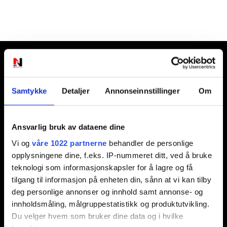
Ansvarlig redaktør:
Jon Aamodt
Samtykke
Detaljer
Annonseinnstillinger
Om
Kontakt oss
Ansvarlig bruk av dataene dine
Nyhetstips:
Vi og
våre 1022 partnerne
behandler de personlige
tips@n247.no
opplysningene dine, f.eks. IP-nummeret ditt, ved å bruke
teknologi som informasjonskapsler for å lagre og få
tilgang til informasjon på enheten din, sånn at vi kan tilby
Annonsering:
deg personlige annonser og innhold samt annonse- og
marked@n247.no
innholdsmåling, målgruppestatistikk og produktutvikling.
Du velger hvem som bruker dine data og i hvilke