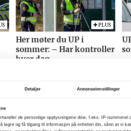
US
PLUS
Her møter du UP i
UP
sommer: – Har kontroller
so
hver dag
Detaljer
Annonseinnstillinger
ine
handler de personlige opplysningene dine, f.eks. IP-nummeret di
 lagre og få tilgang til informasjon på enheten din, sånn at vi ka