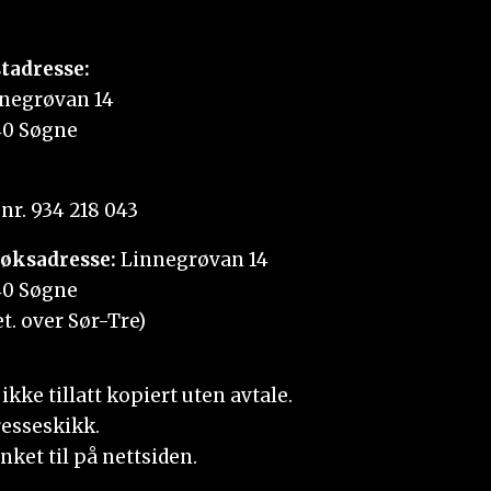
tadresse:
negrøvan 14
0 Søgne
nr. 934 218 043
øksadresse:
Linnegrøvan 14
0 Søgne
et. over Sør-Tre)
kke tillatt kopiert uten avtale.
resseskikk.
nket til på nettsiden.