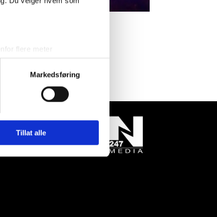
ing. Du velger hvem som
nom Søgne
for flere meter
ykk)
elge hvordan de skal brukes.
Markedsføring
sler.
iale mediefunksjoner og for å
 med partnerne våre innen
u har gjort tilgjengelig for
Tillat alle