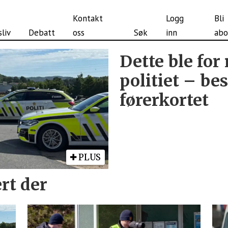
Kontakt
Logg
Bli
liv
Debatt
oss
Søk
inn
abo
Dette ble for
politiet – be
førerkortet
PLUS
ært der