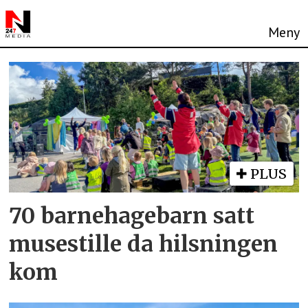
Tag:
vedderheia
PLUS
70 barnehagebarn satt
musestille da hilsningen
kom