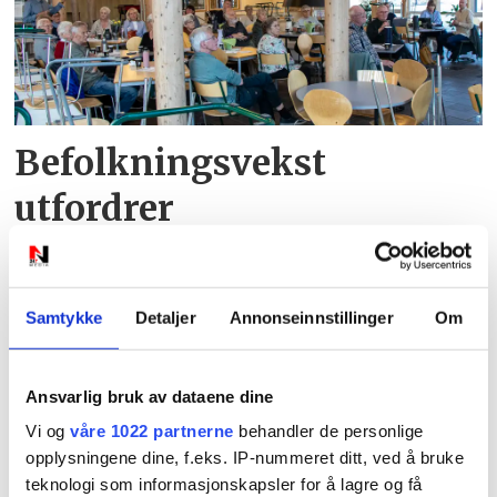
Befolkningsvekst
utfordrer
trafikksikkerheten i
Søgne
Samtykke
Detaljer
Annonseinnstillinger
Om
Ansvarlig bruk av dataene dine
Vi og
våre 1022 partnerne
behandler de personlige
opplysningene dine, f.eks. IP-nummeret ditt, ved å bruke
teknologi som informasjonskapsler for å lagre og få