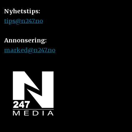
Nyhetstips:
tips@n247.no
Annonsering:
marked@n247.no