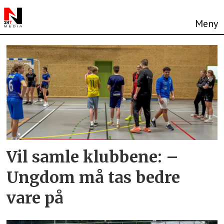
Tag:
vigør
Vil samle klubbene: –
Ungdom må tas bedre
vare på