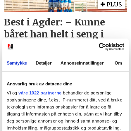
PLUS
Best i Agder: – Kunne
båret han helt i seng i
kveld
Samtykke
Detaljer
Annonseinnstillinger
Om
Ansvarlig bruk av dataene dine
Vi og
våre 1022 partnerne
behandler de personlige
opplysningene dine, f.eks. IP-nummeret ditt, ved å bruke
teknologi som informasjonskapsler for å lagre og få
tilgang til informasjon på enheten din, sånn at vi kan tilby
deg personlige annonser og innhold samt annonse- og
Alt å vinne – alt å tape:
innholdsmåling, målgruppestatistikk og produktutvikling.