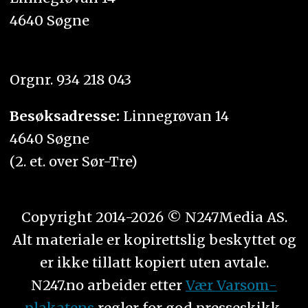
4640 Søgne
Orgnr. 934 218 043
Besøksadresse:
Linnegrøvan 14
4640 Søgne
(2. et. over Sør-Tre)
Copyright 2014-2026 © N247Media AS.
Alt materiale er kopirettslig beskyttet og
er ikke tillatt kopiert uten avtale.
N247.no arbeider etter
Vær Varsom-
plakatens
regler for god presseskikk.