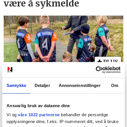
være å sykmelde
PLUS
NFF advarer etter Høllen
Samtykke
Detaljer
Annonseinnstillinger
Om
FK-boikotten: Kan miste
plassen i serien
Ansvarlig bruk av dataene dine
Vi og
våre 1022 partnerne
behandler de personlige
opplysningene dine, f.eks. IP-nummeret ditt, ved å bruke