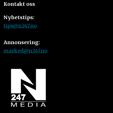
Kontakt oss
Nyhetstips:
tips@n247.no
Annonsering:
marked@n247.no