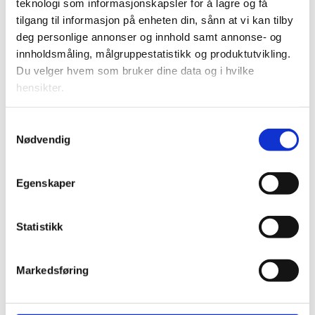
teknologi som informasjonskapsler for å lagre og få
tilgang til informasjon på enheten din, sånn at vi kan tilby
deg personlige annonser og innhold samt annonse- og
innholdsmåling, målgruppestatistikk og produktutvikling.
Du velger hvem som bruker dine data og i hvilke
PLUS
hensikter.
Det er ikke bare burgerne
Hvis du gir oss lov, vil vi også gjerne:
Samtykkevalg
Nødvendig
Innhente informasjon om den geografiske
som får oppmerksomhet:
beliggenheten din, som kan være nøyaktig innenfor
flere meter
– Er jo ganske søt da
Egenskaper
Identifisere enheten din ved å aktivt skanne den for
bestemte karakteristikker (fingeravtrykk)
Statistikk
Under
mer info
kan du lese om hvordan dine personlige
data behandles og hvordan du kan velge hvordan de skal
brukes. Du kan hele tiden endre eller trekke tilbake ditt
Markedsføring
samtykke fra erklæringen om informasjonskapsler.
Vi bruker informasjonskapsler for å gi innhold og