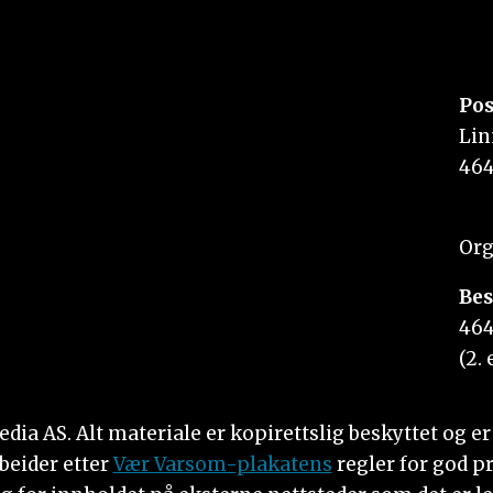
Pos
Lin
464
Org
Bes
464
(2. 
 AS. Alt materiale er kopirettslig beskyttet og er i
beider etter
Vær Varsom-plakatens
regler for god p