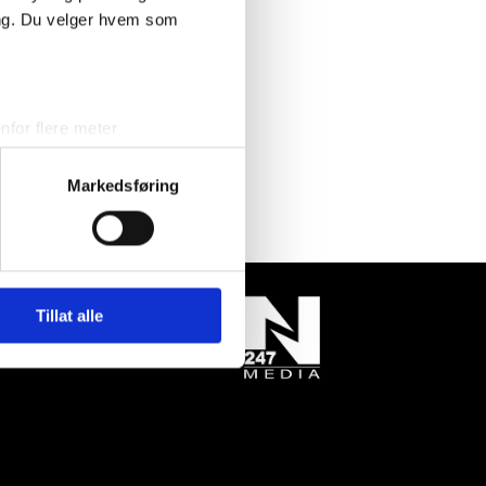
ing. Du velger hvem som
for flere meter
ykk)
elge hvordan de skal brukes.
Markedsføring
sler.
iale mediefunksjoner og for å
 med partnerne våre innen
u har gjort tilgjengelig for
Tillat alle