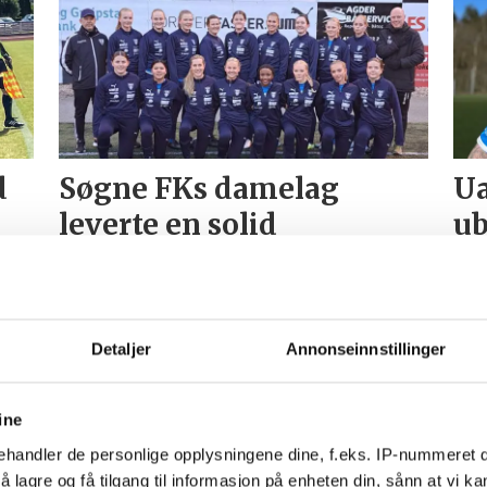
d
Søgne FKs damelag
Ua
leverte en solid
ub
borteseier mot Otra
onsdag kveld
Detaljer
Annonseinnstillinger
ine
handler de personlige opplysningene dine, f.eks. IP-nummeret di
 lagre og få tilgang til informasjon på enheten din, sånn at vi ka