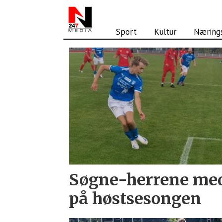
Sport
Kultur
Nærings
Tag:
kampresultat
Søgne-herrene med 
på høstsesongen