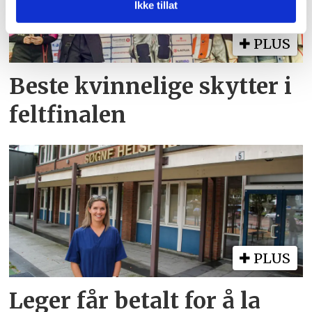
med annen informasjon du har gjort tilgjengelig for dem,
Ikke tillat
eller som de har samlet inn gjennom din bruk av
tjenestene deres.
PLUS
Beste kvinnelige skytter i
feltfinalen
PLUS
Leger får betalt for å la