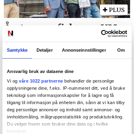
PLUS
Årets unge fisker og VM-
vinner fra Søgne
Samtykke
Detaljer
Annonseinnstillinger
Om
Ansvarlig bruk av dataene dine
Vi og
våre 1022 partnerne
behandler de personlige
opplysningene dine, f.eks. IP-nummeret ditt, ved å bruke
teknologi som informasjonskapsler for å lagre og få
tilgang til informasjon på enheten din, sånn at vi kan tilby
deg personlige annonser og innhold samt annonse- og
innholdsmåling, målgruppestatistikk og produktutvikling.
Javell - se det
Du velger hvem som bruker dine data og i hvilke
hensikter.