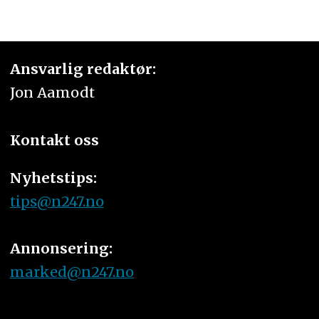
Ansvarlig redaktør:
Jon Aamodt
Kontakt oss
Nyhetstips:
tips@n247.no
Annonsering:
marked@n247.no