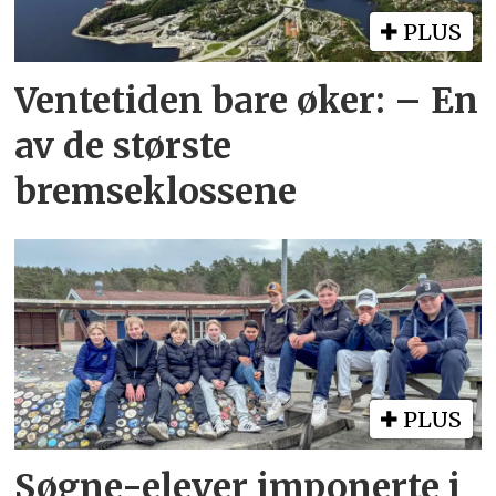
PLUS
Ventetiden bare øker: – En
av de største
bremseklossene
PLUS
Søgne-elever imponerte i