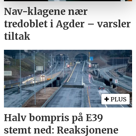
Nav-klagene nær
tredoblet i Agder – varsler
tiltak
PLUS
Halv bompris på E39
stemt ned: Reaksjonene