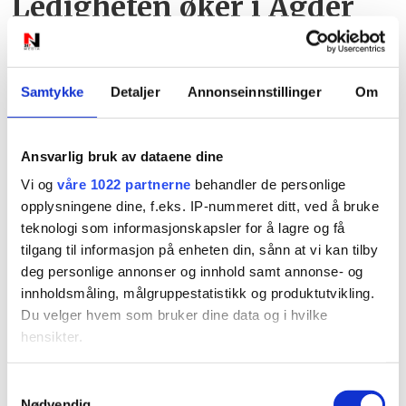
Ledigheten øker i Agder
Samtykke
Detaljer
Annonseinnstillinger
Om
Ansvarlig bruk av dataene dine
Vi og
våre 1022 partnerne
behandler de personlige
PLUS
opplysningene dine, f.eks. IP-nummeret ditt, ved å bruke
teknologi som informasjonskapsler for å lagre og få
Kjenner seg ikke igjen i
tilgang til informasjon på enheten din, sånn at vi kan tilby
deg personlige annonser og innhold samt annonse- og
Vegvesenets elbiltall
innholdsmåling, målgruppestatistikk og produktutvikling.
Du velger hvem som bruker dine data og i hvilke
hensikter.
Hvis du gir oss lov, vil vi også gjerne:
Samtykkevalg
Nødvendig
Innhente informasjon om den geografiske