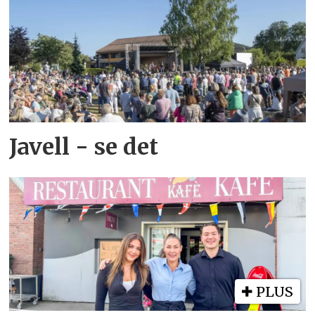
Javell - se det
PLUS