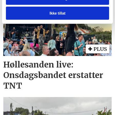
vårt, med partnerne våre innen sosiale medier,
annonsering og analysearbeid, som kan kombinere den
med annen informasjon du har gjort tilgjengelig for dem,
Ikke tillat
eller som de har samlet inn gjennom din bruk av
tjenestene deres.
PLUS
Høllesanden live:
Onsdagsbandet erstatter
TNT