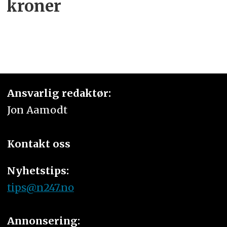
kroner
Ansvarlig redaktør:
Jon Aamodt
Kontakt oss
Nyhetstips:
tips@n247.no
Annonsering: