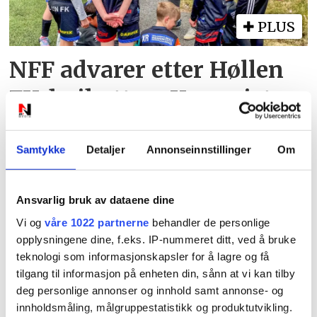
PLUS
NFF advarer etter Høllen
FK-boikotten: Kan miste
plassen i serien
Samtykke
Detaljer
Annonseinnstillinger
Om
Ansvarlig bruk av dataene dine
Vi og
våre 1022 partnerne
behandler de personlige
opplysningene dine, f.eks. IP-nummeret ditt, ved å bruke
teknologi som informasjonskapsler for å lagre og få
PLUS
tilgang til informasjon på enheten din, sånn at vi kan tilby
deg personlige annonser og innhold samt annonse- og
innholdsmåling, målgruppestatistikk og produktutvikling.