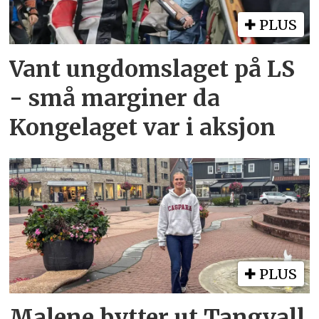
PLUS
Vant ungdomslaget på LS
- små marginer da
Kongelaget var i aksjon
PLUS
Malene bytter ut Tangvall