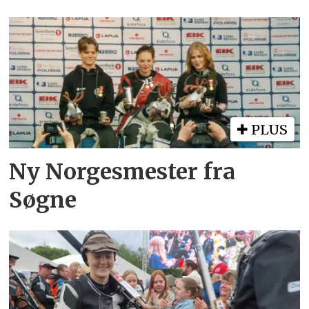
PLUS
Ny Norgesmester fra
Søgne