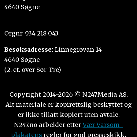
4640 Søgne
Orgnr. 934 218 043
Besøksadresse:
Linnegrøvan 14
4640 Søgne
(2. et. over Sør-Tre)
Copyright 2014-2026 © N247Media AS.
Alt materiale er kopirettslig beskyttet og
er ikke tillatt kopiert uten avtale.
N247.no arbeider etter
Vær Varsom-
plakatens
regler for god presseskikk.