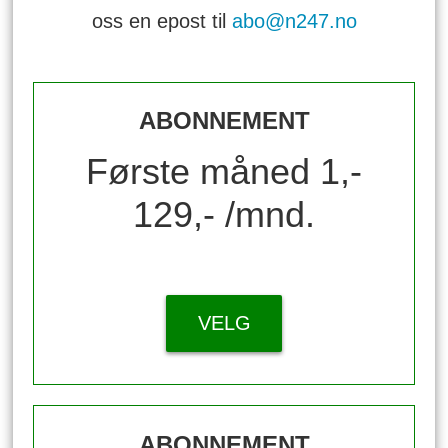
oss en epost til
abo@n247.no
ABONNEMENT
Første måned 1,-
129,- /mnd.
VELG
ABONNEMENT