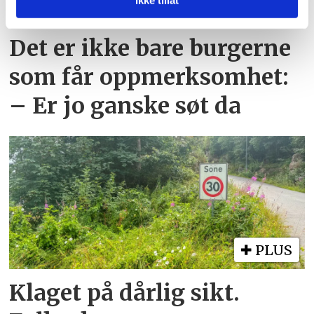
Ikke tillat
PLUS
eller som de har samlet inn gjennom din bruk av
tjenestene deres.
Det er ikke bare burgerne
som får oppmerksomhet:
– Er jo ganske søt da
PLUS
Klaget på dårlig sikt.