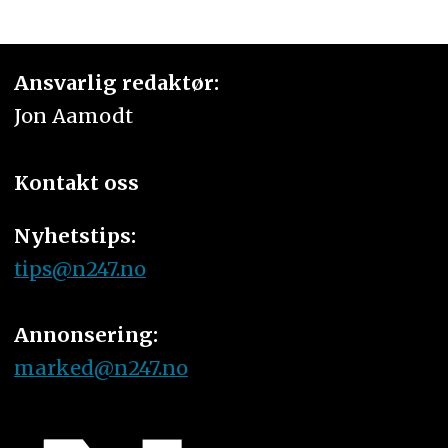
Ansvarlig redaktør:
Jon Aamodt
Kontakt oss
Nyhetstips:
tips@n247.no
Annonsering:
marked@n247.no