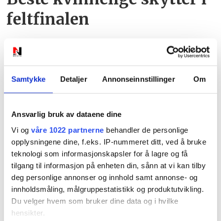
feltfinalen
Samtykke
Detaljer
Annonseinnstillinger
Om
Ansvarlig bruk av dataene dine
PLUS
Vi og
våre 1022 partnerne
behandler de personlige
opplysningene dine, f.eks. IP-nummeret ditt, ved å bruke
Leger får betalt for å la
teknologi som informasjonskapsler for å lagre og få
tilgang til informasjon på enheten din, sånn at vi kan tilby
være å sykmelde
deg personlige annonser og innhold samt annonse- og
innholdsmåling, målgruppestatistikk og produktutvikling.
Du velger hvem som bruker dine data og i hvilke
hensikter.