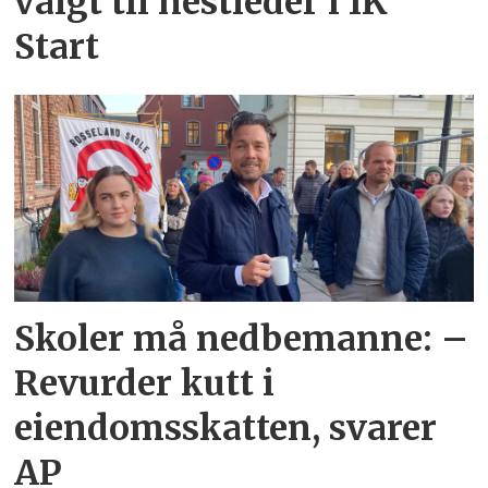
valgt til nestleder i IK
Start
Skoler må nedbemanne: –
Revurder kutt i
eiendomsskatten, svarer
AP