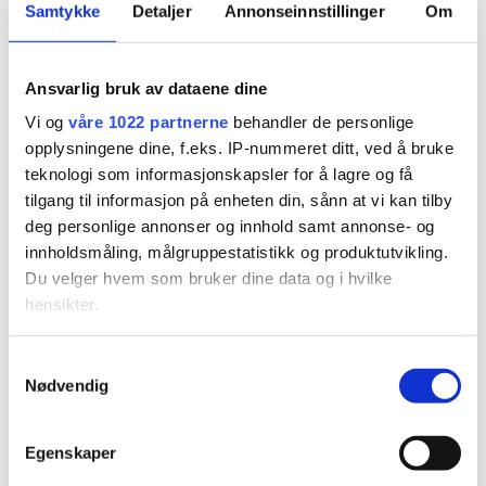
Politisk redaktør fra
Samtykke
Detaljer
Annonseinnstillinger
Om
Søgne: – Krevende
oppgave
Ansvarlig bruk av dataene dine
Vi og
våre 1022 partnerne
behandler de personlige
opplysningene dine, f.eks. IP-nummeret ditt, ved å bruke
teknologi som informasjonskapsler for å lagre og få
tilgang til informasjon på enheten din, sånn at vi kan tilby
deg personlige annonser og innhold samt annonse- og
innholdsmåling, målgruppestatistikk og produktutvikling.
Du velger hvem som bruker dine data og i hvilke
hensikter.
PLUS
Hvis du gir oss lov, vil vi også gjerne:
Samtykkevalg
Soleklar seier i
Nødvendig
Innhente informasjon om den geografiske
beliggenheten din, som kan være nøyaktig innenfor
skolevalget på Søgne
flere meter
Egenskaper
videregående
Identifisere enheten din ved å aktivt skanne den for