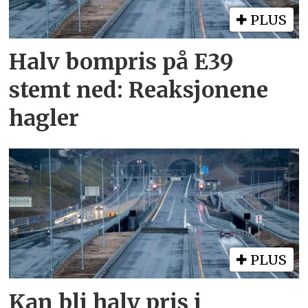
PLUS
Halv bompris på E39
stemt ned: Reaksjonene
hagler
PLUS
Kan bli halv pris i