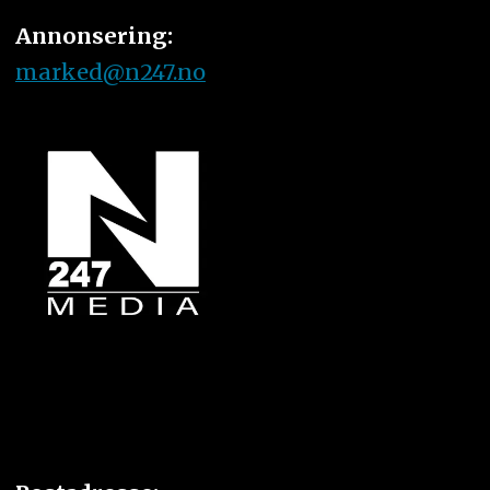
Annonsering:
marked@n247.no