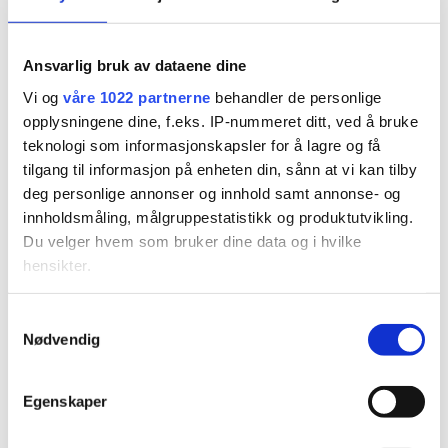
Ansvarlig bruk av dataene dine
Vi og
våre 1022 partnerne
behandler de personlige
opplysningene dine, f.eks. IP-nummeret ditt, ved å bruke
teknologi som informasjonskapsler for å lagre og få
tilgang til informasjon på enheten din, sånn at vi kan tilby
deg personlige annonser og innhold samt annonse- og
«Ser frem til å følge
innholdsmåling, målgruppestatistikk og produktutvikling.
Du velger hvem som bruker dine data og i hvilke
juniorskytteren videre»
hensikter.
Hvis du gir oss lov, vil vi også gjerne:
Samtykkevalg
Nødvendig
Innhente informasjon om den geografiske
beliggenheten din, som kan være nøyaktig innenfor
flere meter
Egenskaper
Identifisere enheten din ved å aktivt skanne den for
bestemte karakteristikker (fingeravtrykk)