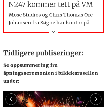
N247 kommer tett på VM
Mose Studios og Chris Thomas Ore
Johansen fra Søgne har kontor på
Tangvall. Han er engasjert som
strategisk leverandør under Ski-VM,
og har ansvaret for sosiale medier og
Tidligere publiseringer:
innhenting av innhold for Craft og
langrennslandslaget. Mens han er til
Se oppsummering fra
stede i Trondheim, vil han også
åpningsseremonien i bildekarusellen
levere materiale og kommentarer for
under:
N247, slik at vi kommer tettest mulig
på stemningen og utøvere i
Trondheim.