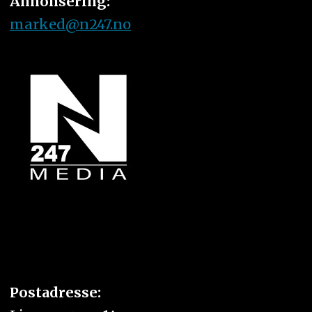
Annonsering:
marked@n247.no
Postadresse: