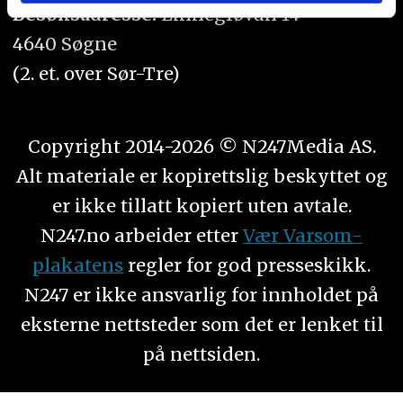
eller som de har samlet inn gjennom din bruk av
Besøksadresse:
Linnegrøvan 14
tjenestene deres.
4640 Søgne
(2. et. over Sør-Tre)
Copyright 2014-2026 © N247Media AS.
Alt materiale er kopirettslig beskyttet og
er ikke tillatt kopiert uten avtale.
N247.no arbeider etter
Vær Varsom-
plakatens
regler for god presseskikk.
N247 er ikke ansvarlig for innholdet på
eksterne nettsteder som det er lenket til
på nettsiden.