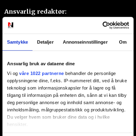
Ansvarlig redaktør:
Jon Aamodt
Kontakt oss
Samtykke
Detaljer
Annonseinnstillinger
Om
Nyhetstips:
Ansvarlig bruk av dataene dine
tips@n247.no
Vi og
våre 1022 partnerne
behandler de personlige
opplysningene dine, f.eks. IP-nummeret ditt, ved å bruke
Annonsering:
teknologi som informasjonskapsler for å lagre og få
tilgang til informasjon på enheten din, sånn at vi kan tilby
marked@n247.no
deg personlige annonser og innhold samt annonse- og
innholdsmåling, målgruppestatistikk og produktutvikling.
Du velger hvem som bruker dine data og i hvilke
hensikter.