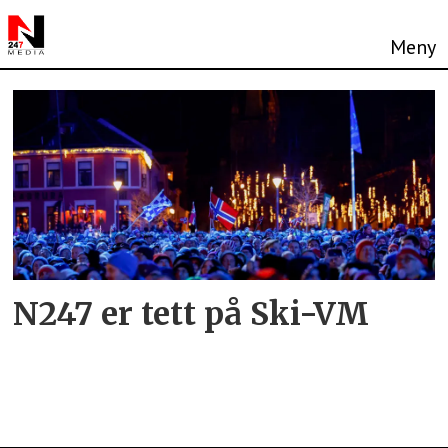
Tag:
kristine
stavås
skistad
N247 er tett på Ski-VM