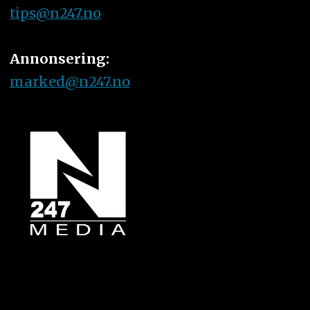
tips@n247.no
Annonsering:
marked@n247.no