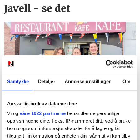
Javell - se det
PLUS
Samtykke
Detaljer
Annonseinnstillinger
Om
For denne familien er
Gunders mer enn en
Ansvarlig bruk av dataene dine
Vi og
våre 1022 partnerne
behandler de personlige
arbeidsplass
opplysningene dine, f.eks. IP-nummeret ditt, ved å bruke
teknologi som informasjonskapsler for å lagre og få
tilgang til informasjon på enheten din, sånn at vi kan tilby