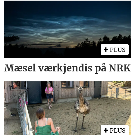
PLUS
Mæsel værkjendis på NRK
PLUS