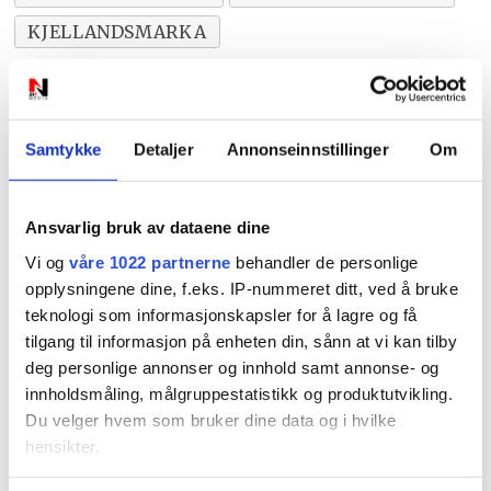
KJELLANDSMARKA
Samtykke
Detaljer
Annonseinnstillinger
Om
Ansvarlig bruk av dataene dine
Vi og
våre 1022 partnerne
behandler de personlige
opplysningene dine, f.eks. IP-nummeret ditt, ved å bruke
PLUS
teknologi som informasjonskapsler for å lagre og få
tilgang til informasjon på enheten din, sånn at vi kan tilby
Nye skilt skaper
deg personlige annonser og innhold samt annonse- og
innholdsmåling, målgruppestatistikk og produktutvikling.
forvirring: Hvilken
Du velger hvem som bruker dine data og i hvilke
hensikter.
fartsgrense gjelder