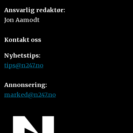
Ansvarlig redaktør:
Jon Aamodt
Kontakt oss
Nyhetstips:
tips@n247.no
Annonsering:
marked@n247.no