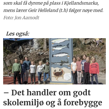
som skal få dyrene på plass i Kjellandsmarka,
mens lærer Geir Helleland (t.h) følger nøye med.
Foto: Jon Aamodt
Les også:
– Det handler om godt
skolemiljø og å forebygge