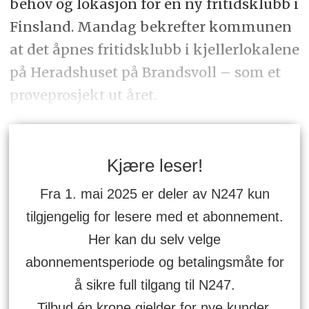
behov og lokasjon for en ny fritidsklubb i
Finsland. Mandag bekrefter kommunen
at det åpnes fritidsklubb i kjellerlokalene
på Heradshuset på Brandsvoll – som et
prøveprosjekt ut året.
Kjære leser!
Fra 1. mai 2025 er deler av N247 kun
tilgjengelig for lesere med et abonnement.
Her kan du selv velge
abonnementsperiode og betalingsmåte for
å sikre full tilgang til N247.
Tilbud én krone gjelder for nye kunder.