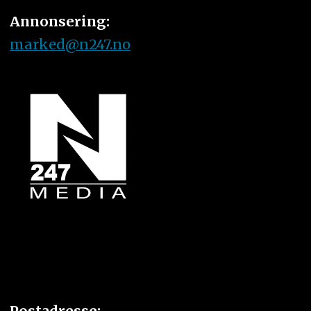
Annonsering:
marked@n247.no
Postadresse: