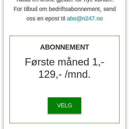
For tilbud om bedriftsabonnement, send
oss en epost til
abo@n247.no
ABONNEMENT
Første måned 1,-
129,- /mnd.
VELG