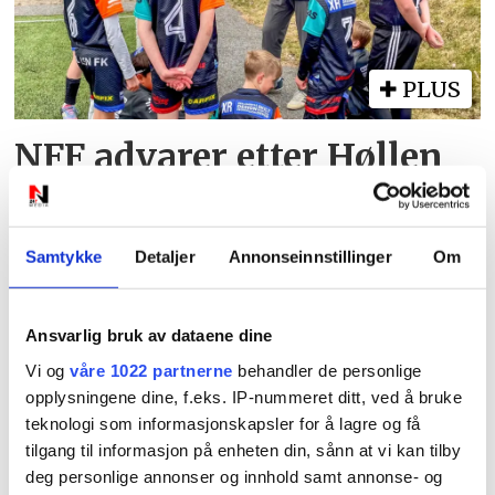
PLUS
NFF advarer etter Høllen
FK-boikotten: Kan miste
plassen i serien
Samtykke
Detaljer
Annonseinnstillinger
Om
Ansvarlig bruk av dataene dine
Vi og
våre 1022 partnerne
behandler de personlige
opplysningene dine, f.eks. IP-nummeret ditt, ved å bruke
teknologi som informasjonskapsler for å lagre og få
tilgang til informasjon på enheten din, sånn at vi kan tilby
PLUS
deg personlige annonser og innhold samt annonse- og