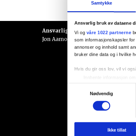
Samtykke
Ansvarlig bruk av dataene d
Ansvarlig redaktør:
Vi og
våre 1022 partnerne
be
Jon Aamodt
som informasjonskapsler for å
annonser og innhold samt an
bruker dine data og i hvilke h
Hvis du gir oss lov, vil vi ogs
Innhente informasjon om 
Identifisere enheten din 
Samtykkevalg
Under
mer info
kan du lese 
Nødvendig
Du kan hele tiden endre eller
Vi bruker informasjonskapsler
analysere trafikken vår. Vi 
sosiale medier, annonsering 
Ikke tillat