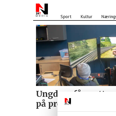
Sport
Kultur
Nærings
Tag:
fritidsklubb
Ungdom får nytt s
på prøve