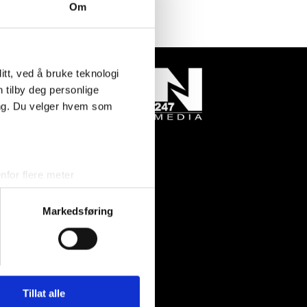
Om
tt, ved å bruke teknologi
n tilby deg personlige
ing. Du velger hvem som
for flere meter
ykk)
elge hvordan de skal brukes.
Markedsføring
sler.
tadresse:
iale mediefunksjoner og for å
negrøvan 14
 med partnerne våre innen
0 Søgne
u har gjort tilgjengelig for
Tillat alle