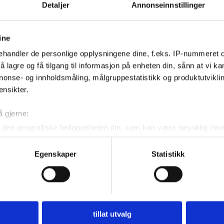
Detaljer
Annonseinnstillinger
ine
Kontakt oss
handler de personlige opplysningene dine, f.eks. IP-nummeret di
 lagre og få tilgang til informasjon på enheten din, sånn at vi ka
Nyhetstips:
nonse- og innholdsmåling, målgruppestatistikk og produktutvikl
tips@n247.no
ensikter.
å gjerne:
Annonsering:
den geografiske beliggenheten din, som kan være nøyaktig innen
marked@n247.no
ved å aktivt skanne den for bestemte karakteristikker (fingeravtr
om hvordan dine personlige data behandles og hvordan du kan v
Egenskaper
Statistikk
 trekke tilbake ditt samtykke fra erklæringen om informasjonskap
Pos
 for å gi innhold og annonser et personlig preg, for å levere sos
Lin
deler dessuten informasjon om hvordan du bruker nettstedet vårt,
464
og analysearbeid, som kan kombinere den med annen informasjon d
tillat utvalg