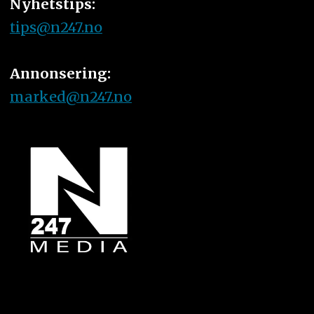
Nyhetstips:
tips@n247.no
Annonsering:
marked@n247.no