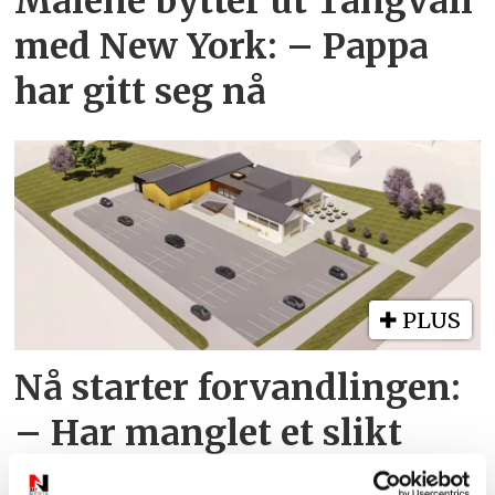
Malene bytter ut Tangvall
med New York: – Pappa
har gitt seg nå
PLUS
Nå starter forvandlingen:
– Har manglet et slikt
møtested