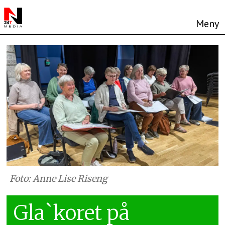
Foto: Anne Lise Riseng
Gla`koret på