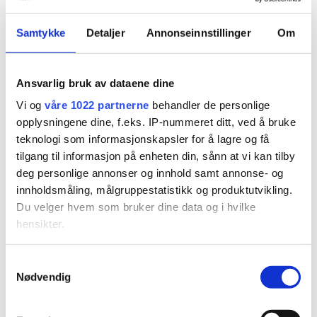
Samtykke
Detaljer
Annonseinnstillinger
Om
Ansvarlig bruk av dataene dine
Vi og
våre 1022 partnerne
behandler de personlige
opplysningene dine, f.eks. IP-nummeret ditt, ved å bruke
PLUS
teknologi som informasjonskapsler for å lagre og få
tilgang til informasjon på enheten din, sånn at vi kan tilby
Ny Norgesmester fra
deg personlige annonser og innhold samt annonse- og
innholdsmåling, målgruppestatistikk og produktutvikling.
Søgne
Du velger hvem som bruker dine data og i hvilke
hensikter.
Hvis du gir oss lov, vil vi også gjerne:
Samtykkevalg
Nødvendig
Innhente informasjon om den geografiske
beliggenheten din, som kan være nøyaktig innenfor
flere meter