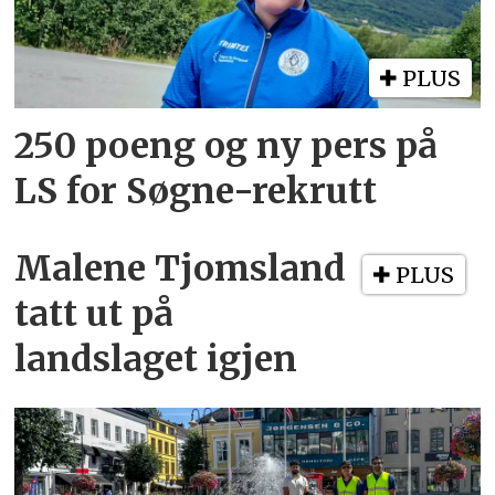
PLUS
250 poeng og ny pers på
LS for Søgne-rekrutt
Malene Tjomsland
PLUS
tatt ut på
landslaget igjen