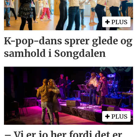
PLUS
K-pop-dans sprer glede og
samhold i Songdalen
PLUS
– Vi er jo her fordi det er