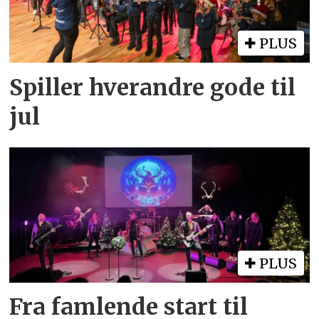
PLUS
Spiller hverandre gode til
jul
PLUS
Fra famlende start til