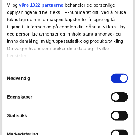
Vi og
våre 1022 partnerne
behandler de personlige
opplysningene dine, f.eks. IP-nummeret ditt, ved å bruke
teknologi som informasjonskapsler for å lagre og få
Nyttårskonsert for tredje
tilgang til informasjon på enheten din, sånn at vi kan tilby
deg personlige annonser og innhold samt annonse- og
gang
innholdsmåling, målgruppestatistikk og produktutvikling.
Du velger hvem som bruker dine data og i hvilke
hensikter.
Hvis du gir oss lov, vil vi også gjerne:
Samtykkevalg
Nødvendig
Innhente informasjon om den geografiske
beliggenheten din, som kan være nøyaktig innenfor
flere meter
Egenskaper
Identifisere enheten din ved å aktivt skanne den for
bestemte karakteristikker (fingeravtrykk)
– Hadde en kjempekveld
Statistikk
Under
mer info
kan du lese om hvordan dine personlige
data behandles og hvordan du kan velge hvordan de skal
brukes. Du kan hele tiden endre eller trekke tilbake ditt
Markedsføring