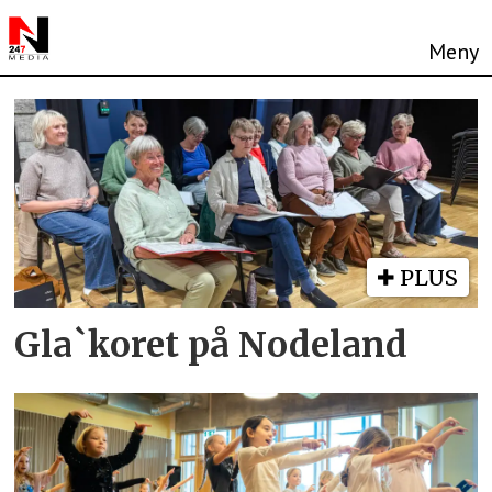
Tag:
sygna
kultursenter
PLUS
Gla`koret på Nodeland