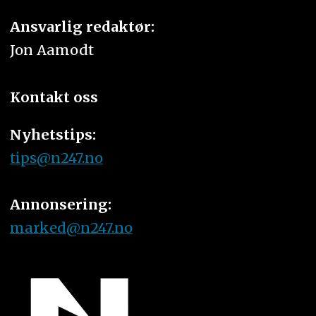
Ansvarlig redaktør:
Jon Aamodt
Kontakt oss
Nyhetstips:
tips@n247.no
Annonsering:
marked@n247.no