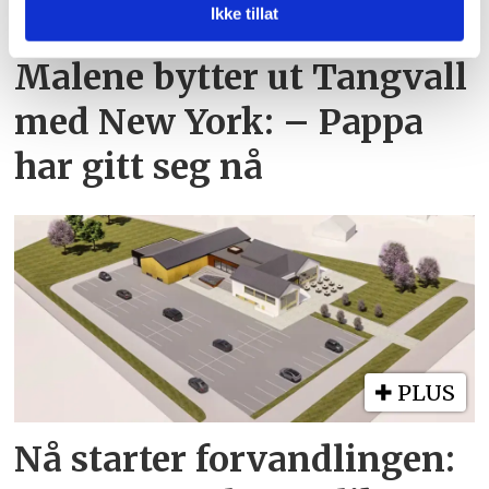
PLUS
med annen informasjon du har gjort tilgjengelig for dem,
Ikke tillat
eller som de har samlet inn gjennom din bruk av
tjenestene deres.
Malene bytter ut Tangvall
med New York: – Pappa
har gitt seg nå
PLUS
Nå starter forvandlingen: