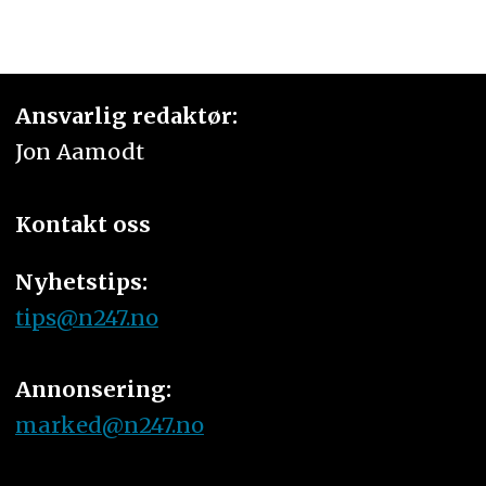
Ansvarlig redaktør:
Jon Aamodt
Kontakt oss
Nyhetstips:
tips@n247.no
Annonsering:
marked@n247.no