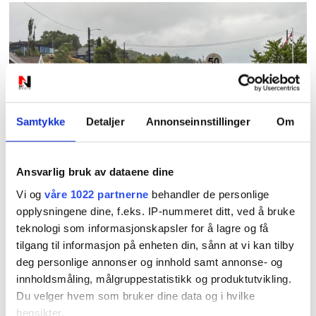
PLUS
Samtykke
Detaljer
Annonseinnstillinger
Om
Nye skilt skaper
Ansvarlig bruk av dataene dine
forvirring: Hvilken
Vi og
våre 1022 partnerne
behandler de personlige
fartsgrense gjelder
opplysningene dine, f.eks. IP-nummeret ditt, ved å bruke
teknologi som informasjonskapsler for å lagre og få
egentlig?
tilgang til informasjon på enheten din, sånn at vi kan tilby
deg personlige annonser og innhold samt annonse- og
innholdsmåling, målgruppestatistikk og produktutvikling.
Du velger hvem som bruker dine data og i hvilke
hensikter.