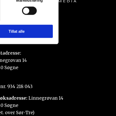
Markedsføring
sler.
iale mediefunksjoner og for å
 med partnerne våre innen
u har gjort tilgjengelig for
Tillat alle
tadresse:
negrøvan 14
0 Søgne
nr. 934 218 043
øksadresse:
Linnegrøvan 14
0 Søgne
et. over Sør-Tre)