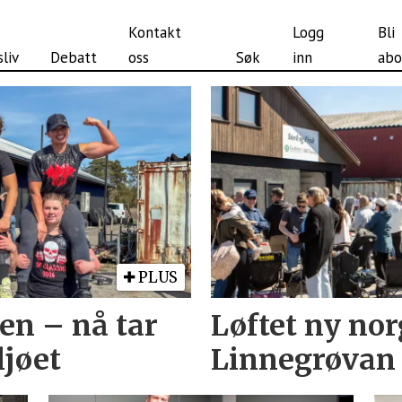
Kontakt
Logg
Bli
liv
Debatt
oss
Søk
inn
abo
PLUS
en – nå tar
Løftet ny nor
ljøet
Linnegrøvan 