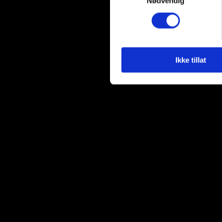
Nødvendig
Du kan hele tiden endre eller
Vi bruker informasjonskapsler
analysere trafikken vår. Vi 
sosiale medier, annonsering 
Ikke tillat
dem, eller som de har samlet