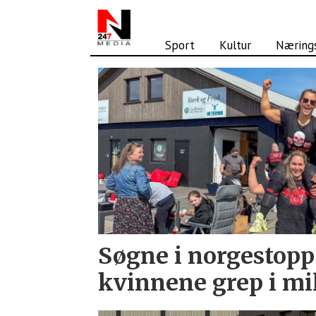
Sport
Kultur
Nærings
Tag:
strongman
Søgne i norgestopp
kvinnene grep i mi