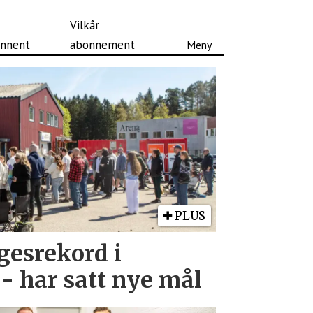
Vilkår
nnent
abonnement
PLUS
gesrekord i
- har satt nye mål