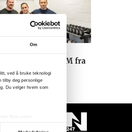
Om
rges sterkeste
rbereder seg til VM fra
nnegrøvan
tt, ved å bruke teknologi
n tilby deg personlige
ing. Du velger hvem som
for flere meter
ykk)
elge hvordan de skal brukes.