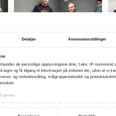
Detaljer
Annonseinnstillinger
e
Mest avanserte i Norden
No
n
fo
ine
n
Li
handler de personlige opplysningene dine, f.eks. IP-nummeret di
 lagre og få tilgang til informasjon på enheten din, sånn at vi ka
nonse- og innholdsmåling, målgruppestatistikk og produktutvikl
ensikter.
å gjerne:
Kontakt oss
den geografiske beliggenheten din, som kan være nøyaktig innen
ved å aktivt skanne den for bestemte karakteristikker (fingeravtr
Nyhetstips:
om hvordan dine personlige data behandles og hvordan du kan v