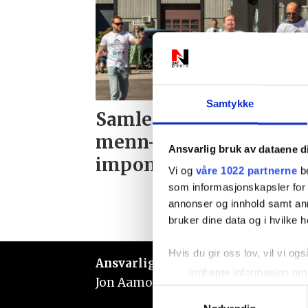
Samtykke
Samlet Norges sterkest
menn- og kvinner: – E
Ansvarlig bruk av dataene d
imponerende prestasjo
Vi og
våre 1022 partnerne
be
som informasjonskapsler for å
annonser og innhold samt an
bruker dine data og i hvilke h
Hvis du gir oss lov, vil vi ogs
Ansvarlig redaktør:
Innhente informasjon om 
Jon Aamodt
Identifisere enheten din 
Samtykkevalg
Under
mer info
kan du lese 