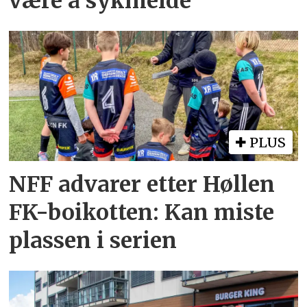
være å sykmelde
PLUS
NFF advarer etter Høllen
FK-boikotten: Kan miste
plassen i serien