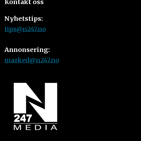
Kontakt oss
Nyhetstips:
tips@n247.no
Annonsering:
marked@n247.no