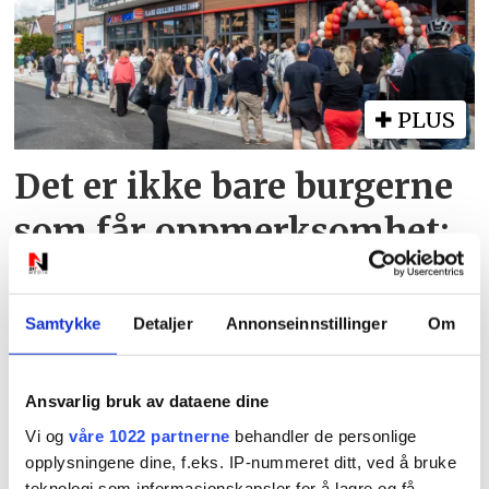
PLUS
Det er ikke bare burgerne
som får oppmerksomhet:
– Er jo ganske søt da
Samtykke
Detaljer
Annonseinnstillinger
Om
Ansvarlig bruk av dataene dine
Vi og
våre 1022 partnerne
behandler de personlige
opplysningene dine, f.eks. IP-nummeret ditt, ved å bruke
teknologi som informasjonskapsler for å lagre og få