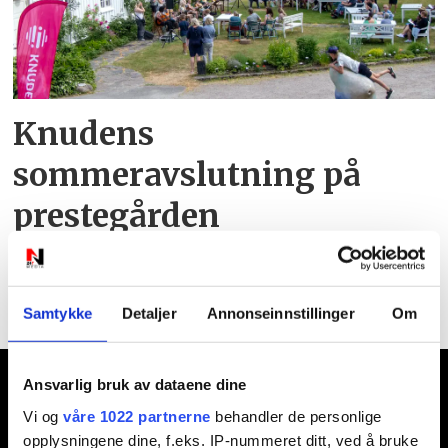
Knudens
sommeravslutning på
prestegården
Samtykke
Detaljer
Annonseinnstillinger
Om
Ansvarlig redaktør:
Ansvarlig bruk av dataene dine
Vi og
våre 1022 partnerne
behandler de personlige
Jon Aamodt
opplysningene dine, f.eks. IP-nummeret ditt, ved å bruke