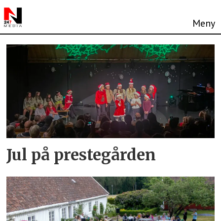
Tag:
knuden
Jul på prestegården