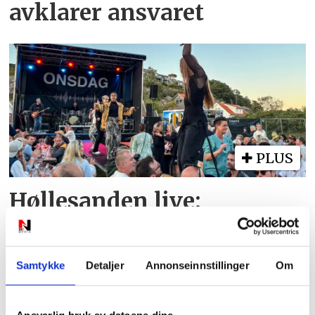
avklarer ansvaret
PLUS
Høllesanden live:
Onsdagsbandet erstatter
TNT
Samtykke
Detaljer
Annonseinnstillinger
Om
Ansvarlig bruk av dataene dine