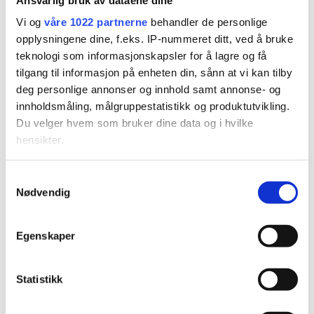
Vi og
våre 1022 partnerne
behandler de personlige
opplysningene dine, f.eks. IP-nummeret ditt, ved å bruke
teknologi som informasjonskapsler for å lagre og få
tilgang til informasjon på enheten din, sånn at vi kan tilby
PLUS
deg personlige annonser og innhold samt annonse- og
innholdsmåling, målgruppestatistikk og produktutvikling.
Du velger hvem som bruker dine data og i hvilke
Nye skilt skaper
hensikter.
forvirring: Hvilken
Hvis du gir oss lov, vil vi også gjerne:
Samtykkevalg
fartsgrense gjelder
Nødvendig
Innhente informasjon om den geografiske
beliggenheten din, som kan være nøyaktig innenfor
egentlig?
flere meter
Egenskaper
Identifisere enheten din ved å aktivt skanne den for
bestemte karakteristikker (fingeravtrykk)
Statistikk
Under
mer info
kan du lese om hvordan dine personlige
data behandles og hvordan du kan velge hvordan de skal
brukes. Du kan hele tiden endre eller trekke tilbake ditt