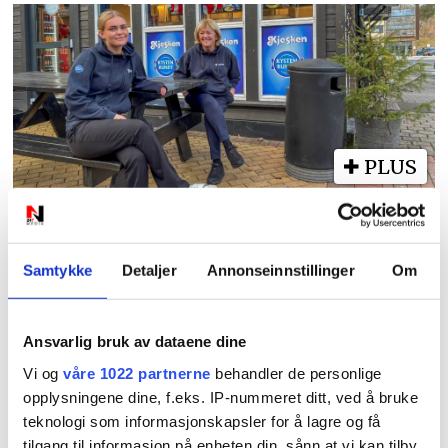
PLUS
Har gitt unge sin første
arbeidsplass i over 30 år
Samtykke
Detaljer
Annonseinnstillinger
Om
Ansvarlig bruk av dataene dine
Vi og
våre 1022 partnerne
behandler de personlige
opplysningene dine, f.eks. IP-nummeret ditt, ved å bruke
teknologi som informasjonskapsler for å lagre og få
tilgang til informasjon på enheten din, sånn at vi kan tilby