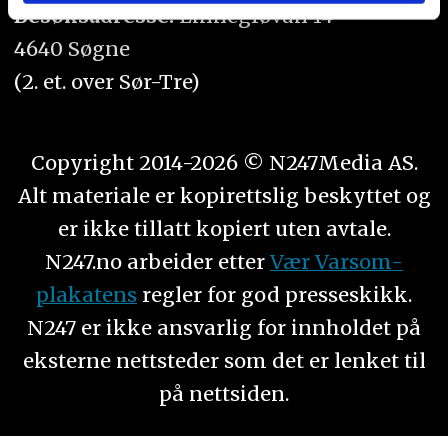
eller som de har samlet inn gjennom din bruk av
Besøksadresse:
Linnegrøvan 14
tjenestene deres.
4640 Søgne
(2. et. over Sør-Tre)
Copyright 2014-2026 © N247Media AS.
Alt materiale er kopirettslig beskyttet og
er ikke tillatt kopiert uten avtale.
N247.no arbeider etter
Vær Varsom-
plakatens
regler for god presseskikk.
N247 er ikke ansvarlig for innholdet på
eksterne nettsteder som det er lenket til
på nettsiden.