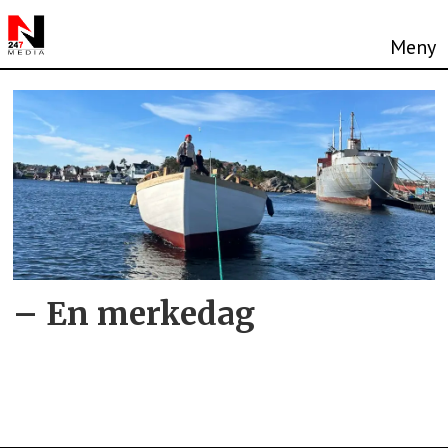
Tag:
båtrestaurering
– En merkedag