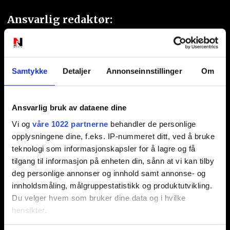
Ansvarlig redaktør:
Jon Aamodt
Kontakt oss
Samtykke
Detaljer
Annonseinnstillinger
Om
Nyhetstips:
Ansvarlig bruk av dataene dine
tips@n247.no
Vi og
våre 1022 partnerne
behandler de personlige
opplysningene dine, f.eks. IP-nummeret ditt, ved å bruke
Annonsering:
teknologi som informasjonskapsler for å lagre og få
tilgang til informasjon på enheten din, sånn at vi kan tilby
marked@n247.no
deg personlige annonser og innhold samt annonse- og
innholdsmåling, målgruppestatistikk og produktutvikling.
Du velger hvem som bruker dine data og i hvilke
hensikter.