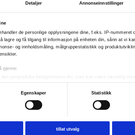
Detaljer
Annonseinnstillinger
ine
Kontakt oss
handler de personlige opplysningene dine, f.eks. IP-nummeret di
 lagre og få tilgang til informasjon på enheten din, sånn at vi ka
Nyhetstips:
nonse- og innholdsmåling, målgruppestatistikk og produktutvikl
tips@n247.no
ensikter.
å gjerne:
Annonsering:
den geografiske beliggenheten din, som kan være nøyaktig innen
marked@n247.no
ved å aktivt skanne den for bestemte karakteristikker (fingeravtr
om hvordan dine personlige data behandles og hvordan du kan v
Egenskaper
Statistikk
 trekke tilbake ditt samtykke fra erklæringen om informasjonskap
Pos
 for å gi innhold og annonser et personlig preg, for å levere sos
Lin
deler dessuten informasjon om hvordan du bruker nettstedet vårt,
464
og analysearbeid, som kan kombinere den med annen informasjon d
tillat utvalg