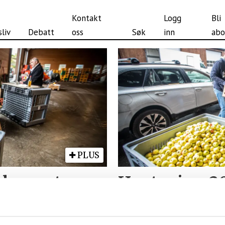
Kontakt
Logg
Bli
liv
Debatt
oss
Søk
inn
abo
PLUS
pler mot
Henter inn 2
høst