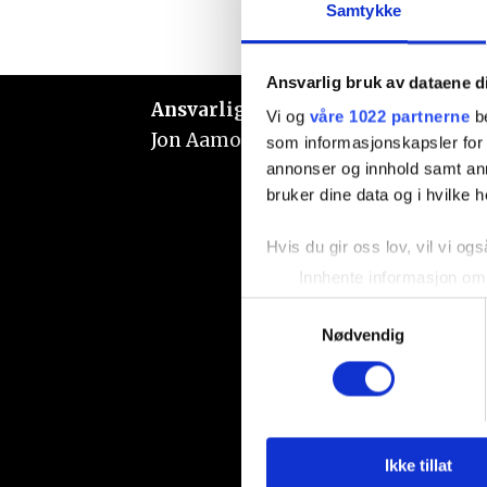
Samtykke
Ansvarlig bruk av dataene d
Ansvarlig redaktør:
Vi og
våre 1022 partnerne
be
Jon Aamodt
som informasjonskapsler for å
annonser og innhold samt an
bruker dine data og i hvilke h
Hvis du gir oss lov, vil vi ogs
Innhente informasjon om 
Identifisere enheten din 
Samtykkevalg
Under
mer info
kan du lese 
Nødvendig
Du kan hele tiden endre eller
Vi bruker informasjonskapsler
analysere trafikken vår. Vi 
sosiale medier, annonsering 
Ikke tillat