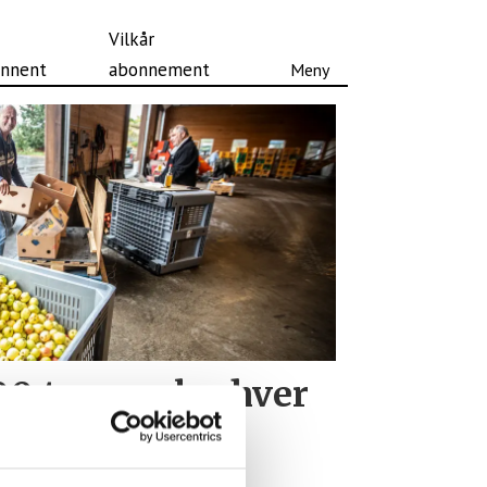
Vilkår
nnent
abonnement
00 tonn epler hver