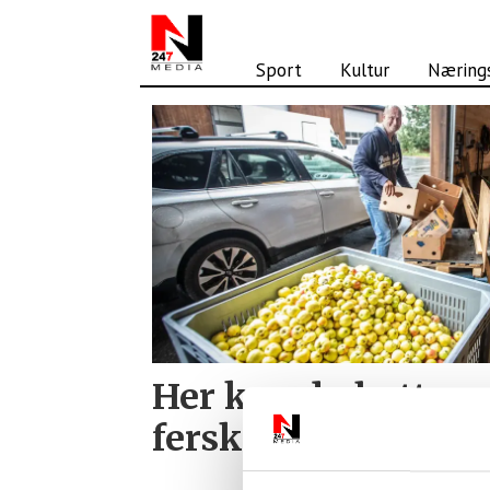
Sport
Kultur
Nærings
Tag:
eplemost
Her kan du bytte e
ferskpresset saft