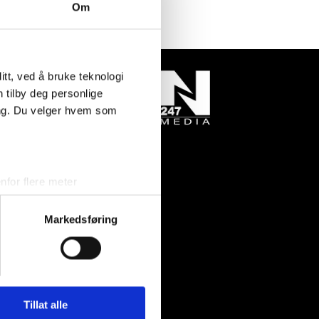
Om
tt, ved å bruke teknologi
n tilby deg personlige
ing. Du velger hvem som
for flere meter
ykk)
elge hvordan de skal brukes.
Markedsføring
sler.
tadresse:
iale mediefunksjoner og for å
negrøvan 14
 med partnerne våre innen
0 Søgne
u har gjort tilgjengelig for
Tillat alle