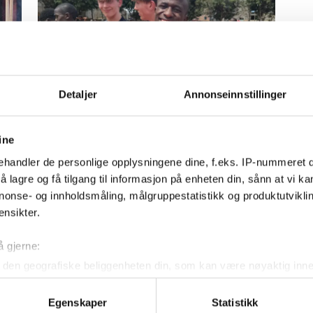
Detaljer
Annonseinnstillinger
Har startet en liten
l
innsamlingsaksjon
ine
handler de personlige opplysningene dine, f.eks. IP-nummeret di
 lagre og få tilgang til informasjon på enheten din, sånn at vi ka
nonse- og innholdsmåling, målgruppestatistikk og produktutvikl
ensikter.
Kontakt oss
å gjerne:
den geografiske beliggenheten din, som kan være nøyaktig innen
Nyhetstips:
ved å aktivt skanne den for bestemte karakteristikker (fingeravtr
tips@n247.no
om hvordan dine personlige data behandles og hvordan du kan v
Egenskaper
Statistikk