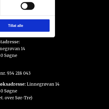
sler.
iale mediefunksjoner og for å
 med partnerne våre innen
u har gjort tilgjengelig for
Tillat alle
tadresse:
negrøvan 14
0 Søgne
nr. 934 218 043
øksadresse:
Linnegrøvan 14
0 Søgne
et. over Sør-Tre)