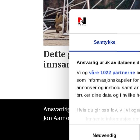
Samtykke
Dette gikk
innsamlingsmidlene ti
Ansvarlig bruk av dataene d
Vi og
våre 1022 partnerne
be
som informasjonskapsler for å
annonser og innhold samt an
bruker dine data og i hvilke h
Ansvarlig redaktør:
Hvis du gir oss lov, vil vi ogs
Jon Aamodt
Innhente informasjon om 
Identifisere enheten din 
Samtykkevalg
Under
mer info
kan du lese 
Nødvendig