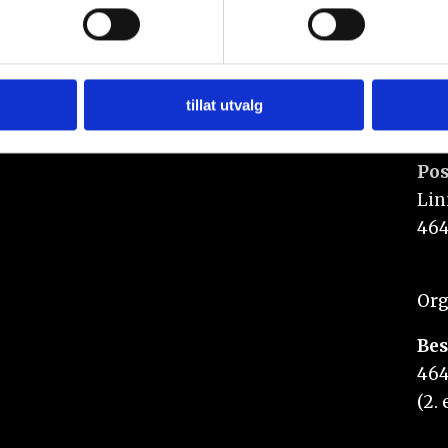
 trekke tilbake ditt samtykke fra erklæringen om informasjonskap
Annonsering:
 for å gi innhold og annonser et personlig preg, for å levere sos
marked@n247.no
deler dessuten informasjon om hvordan du bruker nettstedet vårt,
og analysearbeid, som kan kombinere den med annen informasjon d
tillat utvalg
 inn gjennom din bruk av tjenestene deres.
Pos
Lin
464
Org
Bes
464
(2. 