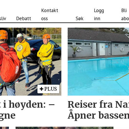
Kontakt
Logg
Bli
liv
Debatt
oss
Søk
inn
abo
PLUS
 i høyden: –
Reiser fra Na
øgne
Åpner bassen