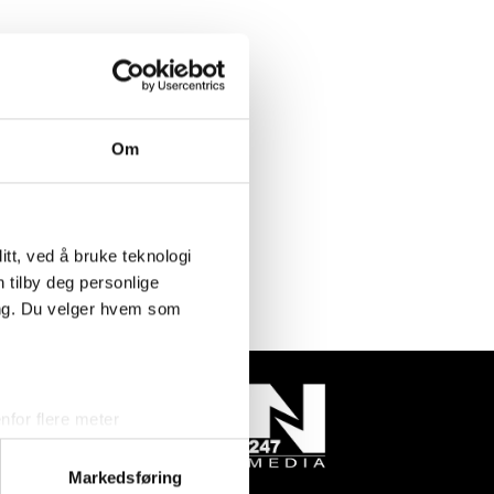
Om
tt, ved å bruke teknologi
n tilby deg personlige
ing. Du velger hvem som
for flere meter
ykk)
elge hvordan de skal brukes.
Markedsføring