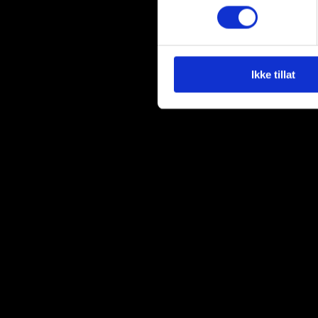
Du kan hele tiden endre eller
Vi bruker informasjonskapsler
analysere trafikken vår. Vi 
sosiale medier, annonsering 
Ikke tillat
dem, eller som de har samlet