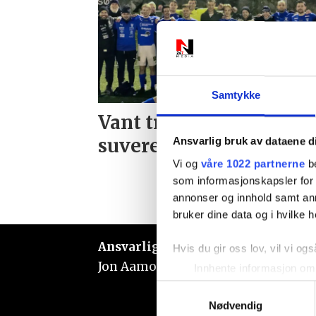
Samtykke
Vant treningskamp
suverent
Ansvarlig bruk av dataene d
Vi og
våre 1022 partnerne
be
som informasjonskapsler for å
annonser og innhold samt an
bruker dine data og i hvilke h
Ansvarlig redaktør:
Hvis du gir oss lov, vil vi ogs
Jon Aamodt
Innhente informasjon om 
Identifisere enheten din 
Samtykkevalg
Under
mer info
kan du lese 
Nødvendig