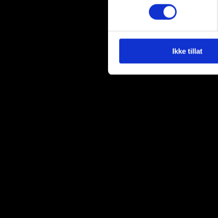
Du kan hele tiden endre eller
Vi bruker informasjonskapsler
analysere trafikken vår. Vi 
sosiale medier, annonsering 
Ikke tillat
dem, eller som de har samlet