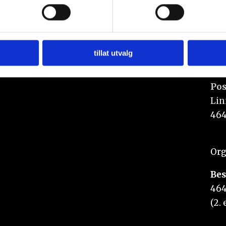
 trekke tilbake ditt samtykke fra erklæringen om informasjonskap
Annonsering:
 for å gi innhold og annonser et personlig preg, for å levere sos
marked@n247.no
deler dessuten informasjon om hvordan du bruker nettstedet vårt,
og analysearbeid, som kan kombinere den med annen informasjon d
tillat utvalg
 inn gjennom din bruk av tjenestene deres.
Pos
Lin
464
Org
Bes
464
(2. 