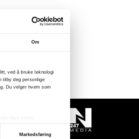
Om
tt, ved å bruke teknologi
n tilby deg personlige
ing. Du velger hvem som
for flere meter
ykk)
elge hvordan de skal brukes.
Markedsføring