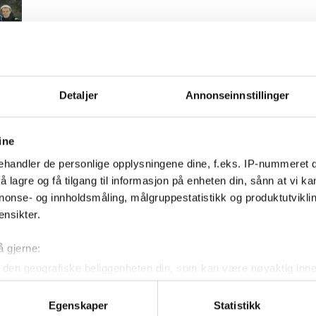
Detaljer
Annonseinnstillinger
ine
handler de personlige opplysningene dine, f.eks. IP-nummeret di
 lagre og få tilgang til informasjon på enheten din, sånn at vi ka
nonse- og innholdsmåling, målgruppestatistikk og produktutvikl
ensikter.
Kontakt oss
å gjerne:
den geografiske beliggenheten din, som kan være nøyaktig innen
Nyhetstips:
ved å aktivt skanne den for bestemte karakteristikker (fingeravtr
tips@n247.no
om hvordan dine personlige data behandles og hvordan du kan v
Egenskaper
Statistikk