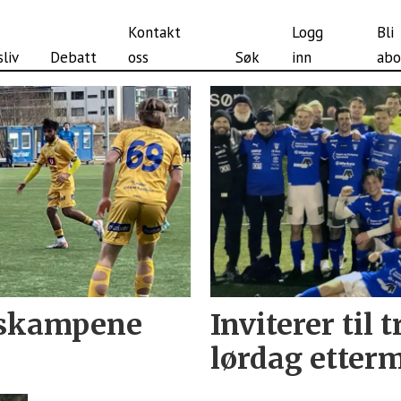
Kontakt
Logg
Bli
liv
Debatt
oss
Søk
inn
abo
ngskampene
Inviterer til
lørdag etter