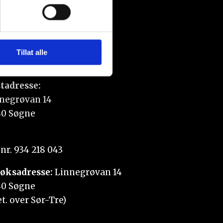
sler.
iale mediefunksjoner og for å
 med partnerne våre innen
u har gjort tilgjengelig for
Tillat alle
tadresse:
negrøvan 14
0 Søgne
nr. 934 218 043
øksadresse:
Linnegrøvan 14
0 Søgne
et. over Sør-Tre)