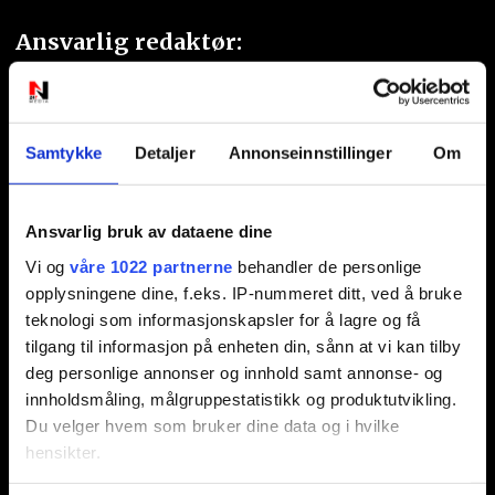
Ansvarlig redaktør:
Jon Aamodt
Kontakt oss
Samtykke
Detaljer
Annonseinnstillinger
Om
Nyhetstips:
Ansvarlig bruk av dataene dine
tips@n247.no
Vi og
våre 1022 partnerne
behandler de personlige
opplysningene dine, f.eks. IP-nummeret ditt, ved å bruke
Annonsering:
teknologi som informasjonskapsler for å lagre og få
tilgang til informasjon på enheten din, sånn at vi kan tilby
marked@n247.no
deg personlige annonser og innhold samt annonse- og
innholdsmåling, målgruppestatistikk og produktutvikling.
Du velger hvem som bruker dine data og i hvilke
hensikter.