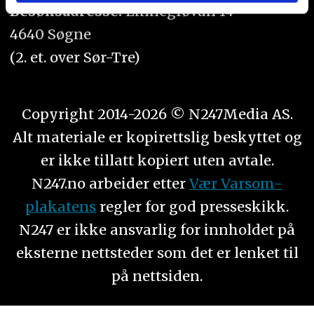
eller som de har samlet inn gjennom din bruk av
Besøksadresse:
Linnegrøvan 14
tjenestene deres.
4640 Søgne
(2. et. over Sør-Tre)
Copyright 2014-2026 © N247Media AS.
Alt materiale er kopirettslig beskyttet og
er ikke tillatt kopiert uten avtale.
N247.no arbeider etter
Vær Varsom-
plakatens
regler for god presseskikk.
N247 er ikke ansvarlig for innholdet på
eksterne nettsteder som det er lenket til
på nettsiden.