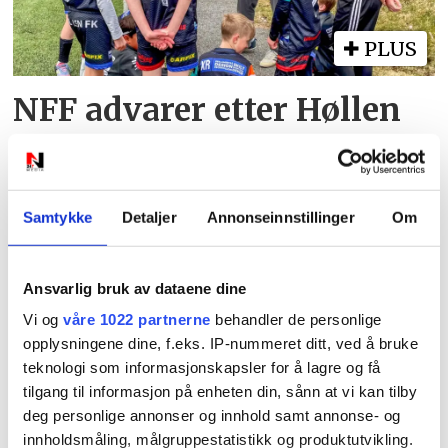
PLUS
NFF advarer etter Høllen
FK-boikotten: Kan miste
plassen i serien
Samtykke
Detaljer
Annonseinnstillinger
Om
Ansvarlig bruk av dataene dine
Vi og
våre 1022 partnerne
behandler de personlige
opplysningene dine, f.eks. IP-nummeret ditt, ved å bruke
teknologi som informasjonskapsler for å lagre og få
tilgang til informasjon på enheten din, sånn at vi kan tilby
PLUS
deg personlige annonser og innhold samt annonse- og
innholdsmåling, målgruppestatistikk og produktutvikling.