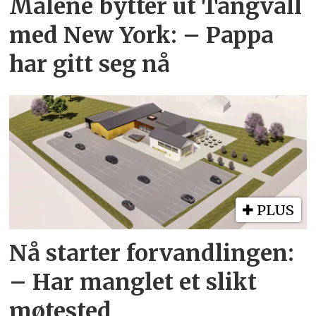
Malene bytter ut Tangvall
med New York: – Pappa
har gitt seg nå
PLUS
Nå starter forvandlingen:
– Har manglet et slikt
møtested