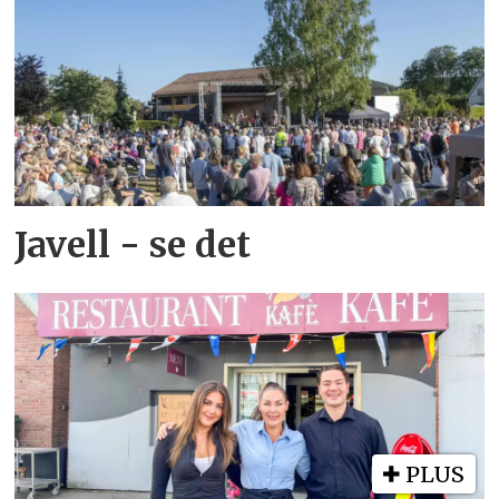
Javell - se det
PLUS