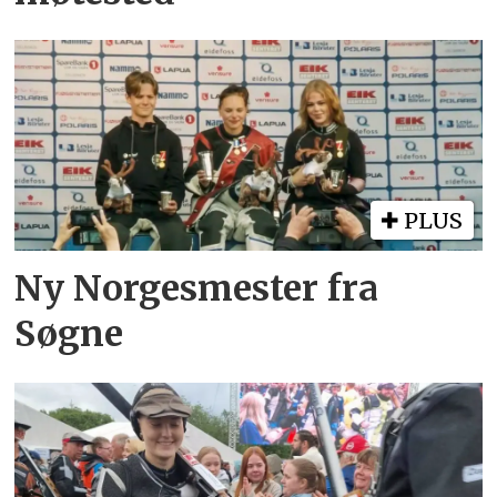
PLUS
Ny Norgesmester fra
Søgne