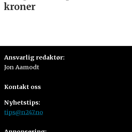
kroner
Ansvarlig redaktør:
Jon Aamodt
Kontakt oss
Nyhetstips:
tips@n247.no
Annonsering: