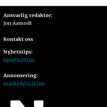
Ansvarlig redaktør:
Jon Aamodt
Kontakt oss
Nyhetstips:
tips@n247.no
Annonsering:
marked@n247.no