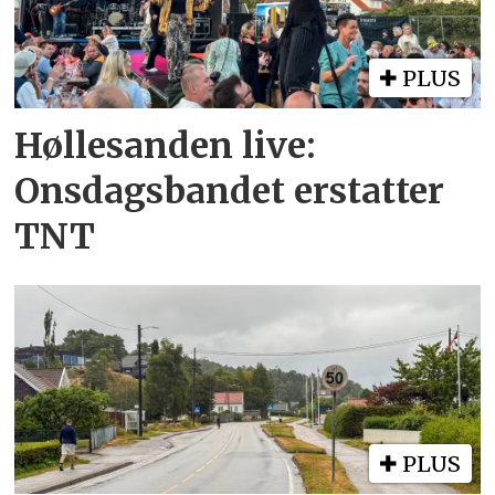
PLUS
Høllesanden live:
Onsdagsbandet erstatter
TNT
PLUS