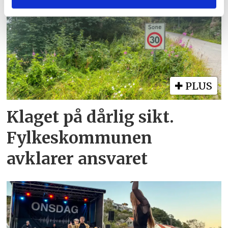
eller som de har samlet inn gjennom din bruk av
tjenestene deres.
PLUS
Klaget på dårlig sikt.
Fylkeskommunen
avklarer ansvaret