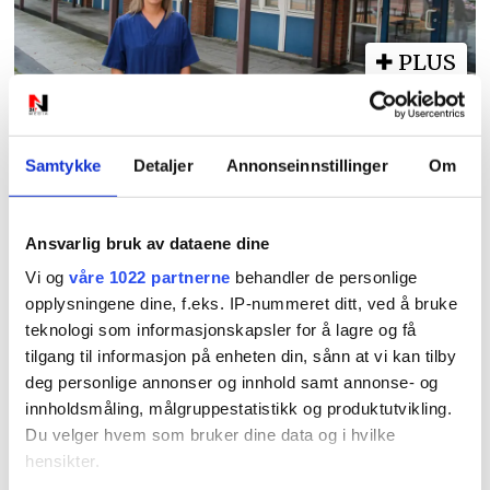
PLUS
Leger får betalt for å la
være å sykmelde
Samtykke
Detaljer
Annonseinnstillinger
Om
Ansvarlig bruk av dataene dine
Vi og
våre 1022 partnerne
behandler de personlige
opplysningene dine, f.eks. IP-nummeret ditt, ved å bruke
teknologi som informasjonskapsler for å lagre og få
tilgang til informasjon på enheten din, sånn at vi kan tilby
deg personlige annonser og innhold samt annonse- og
PLUS
innholdsmåling, målgruppestatistikk og produktutvikling.
Du velger hvem som bruker dine data og i hvilke
NFF advarer etter Høllen
hensikter.