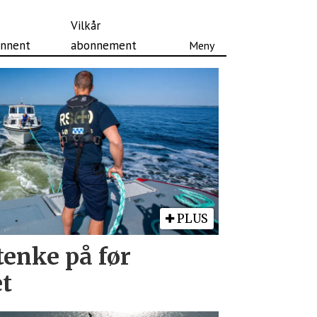
Vilkår
nnent
abonnement
PLUS
tenke på før
t