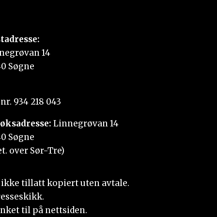
tadresse:
negrøvan 14
0 Søgne
nr. 934 218 043
øksadresse:
Linnegrøvan 14
0 Søgne
et. over Sør-Tre)
kke tillatt kopiert uten avtale.
resseskikk.
nket til på nettsiden.