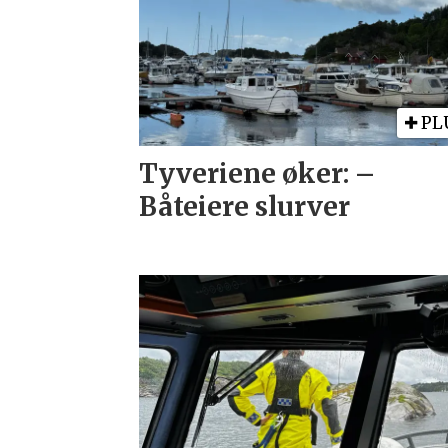
PL
Tyveriene øker: –
Båteiere slurver