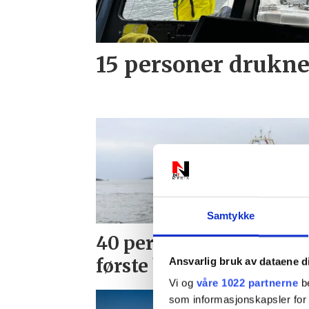
15 personer druknet
Samtykke
40 personer druknet i
første halvår, flest i Ag
Ansvarlig bruk av dataene d
Vi og
våre 1022 partnerne
be
som informasjonskapsler for å