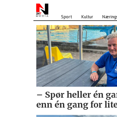
Sport
Kultur
Nærings
Tag:
redningsselskapet
– Spør heller én g
enn én gang for lit