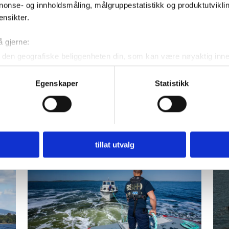
nonse- og innholdsmåling, målgruppestatistikk og produktutvikl
ensikter.
å gjerne:
den geografiske beliggenheten din, som kan være nøyaktig innen
ved å aktivt skanne den for bestemte karakteristikker (fingeravtr
om hvordan dine personlige data behandles og hvordan du kan v
Egenskaper
Statistikk
 trekke tilbake ditt samtykke fra erklæringen om informasjonskap
or
Tre personer
 for å gi innhold og annonser et personlig preg, for å levere sos
deler dessuten informasjon om hvordan du bruker nettstedet vårt,
 i Agder
november
og analysearbeid, som kan kombinere den med annen informasjon d
tillat utvalg
 inn gjennom din bruk av tjenestene deres.