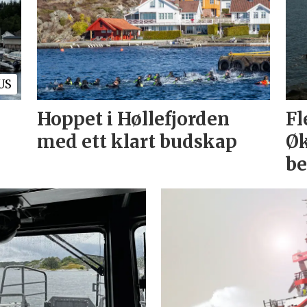
US
Hoppet i Høllefjorden
Fl
med ett klart budskap
Øk
be