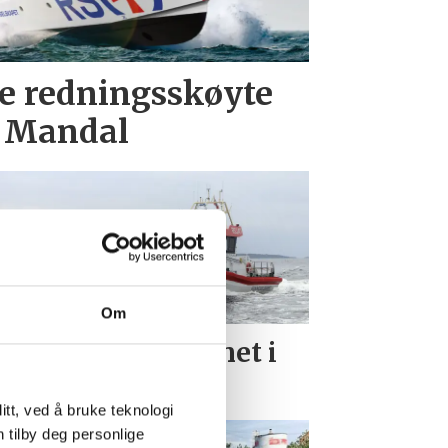
te redningsskøyte
i Mandal
Om
te personer druknet i
nuar, fire i Agder
tt, ved å bruke teknologi
n tilby deg personlige