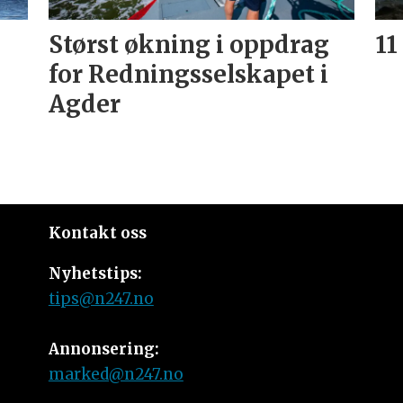
Størst økning i oppdrag
11
for Redningsselskapet i
Agder
Kontakt oss
Nyhetstips:
tips@n247.no
Annonsering:
marked@n247.no