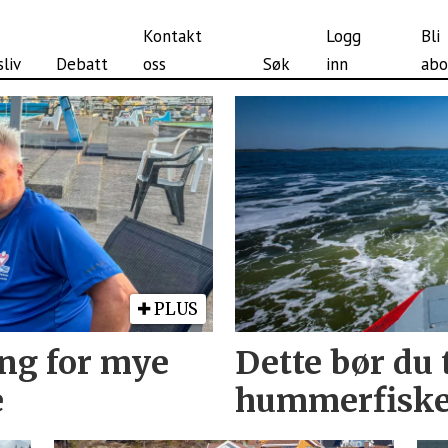
Kontakt
Logg
Bli
liv
Debatt
oss
Søk
inn
abo
PLUS
ang for mye
Dette bør du 
e
hummerfiske