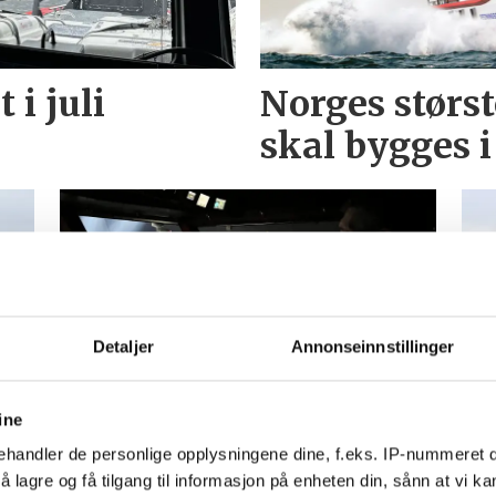
 i juli
Norges størs
skal bygges 
Detaljer
Annonseinnstillinger
20 personer druknet i
Åt
der
første kvartal
ja
ine
handler de personlige opplysningene dine, f.eks. IP-nummeret di
 lagre og få tilgang til informasjon på enheten din, sånn at vi ka