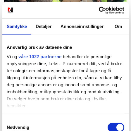
To nye Miljøfyrtårn i
Samtykke
Detaljer
Annonseinnstillinger
Om
Søgne: – Viser vei
Ansvarlig bruk av dataene dine
Vi og
våre 1022 partnerne
behandler de personlige
opplysningene dine, f.eks. IP-nummeret ditt, ved å bruke
teknologi som informasjonskapsler for å lagre og få
tilgang til informasjon på enheten din, sånn at vi kan tilby
deg personlige annonser og innhold samt annonse- og
innholdsmåling, målgruppestatistikk og produktutvikling.
Du velger hvem som bruker dine data og i hvilke
hensikter.
Inviterer til folkemøte i
Søgne om norsk
Hvis du gir oss lov, vil vi også gjerne:
Samtykkevalg
Nødvendig
Innhente informasjon om den geografiske