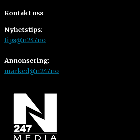
Kontakt oss
Nyhetstips:
tips@n247.no
Annonsering:
marked@n247.no