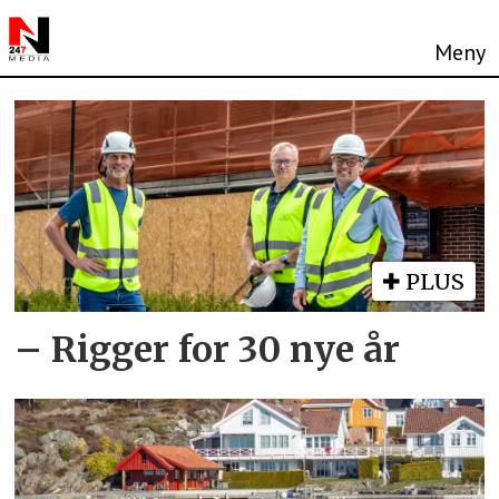
Tag:
bærekraft
PLUS
– Rigger for 30 nye år